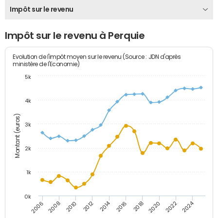
Impôt sur le revenu
Impôt sur le revenu à Perquie
Evolution de l'impôt moyen sur le revenu (Source : JDN d'après
ministère de l'Economie)
5k
4k
Montant (euros)
3k
2k
1k
0k
2014
2024
2010
2020
2012
2022
2006
2016
2008
2018