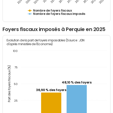
2009
2023
2017
2011
2025
2005
2019
2013
2007
2021
2015
Nombre de foyers fiscaux
Nombre de foyers fiscaux imposés
Foyers fiscaux imposés à Perquie en 2025
Evolution de la part de foyers imposables (Source : JDN
d'après ministère de l'Economie)
100
Part des foyers fiscaux (%)
75
48,10 % des foyers
50
36,90 % des foyers
25