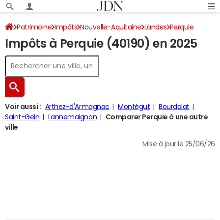
Patrimoine
Impôts
Nouvelle-Aquitaine
Landes
Perquie
Impôts à Perquie (40190) en 2025
Impôt sur le revenu
Voir aussi :
Arthez-d'Armagnac
Montégut
Bourdalat
Saint-Gein
Lannemaignan
Comparer Perquie à une autre
ville
Mise à jour le 25/06/26