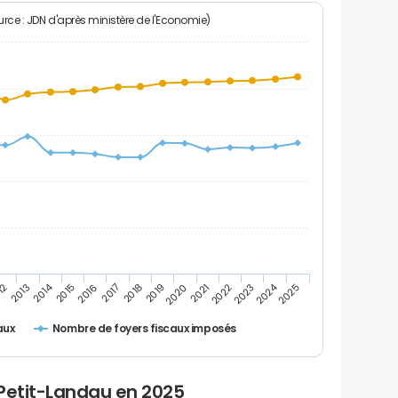
rce : JDN d'après ministère de l'Economie)
2024
2014
12
2019
2016
2023
2013
2020
2017
2021
2018
2025
2015
2022
Nombre de foyers fiscaux imposés
aux
 Petit-Landau en 2025