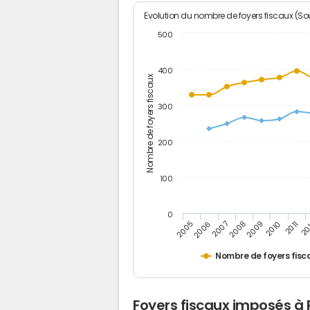
Evolution du nombre de foyers fiscaux (Sou
500
400
Nombre de foyers fiscaux
300
200
100
0
2005
20
2009
2006
2010
2007
2011
2008
Nombre de foyers fisc
Foyers fiscaux imposés à