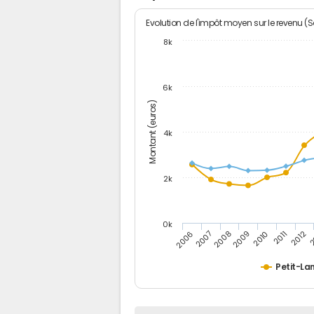
Evolution de l'impôt moyen sur le revenu (
8k
6k
Montant (euros)
4k
2k
0k
2006
2007
2008
2009
2010
2011
2012
2
Petit-La