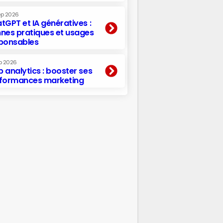
ep 2026
tGPT et IA génératives :
nes pratiques et usages
ponsables
p 2026
 analytics : booster ses
formances marketing