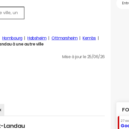
Hombourg
Habsheim
Ottmarsheim
Kembs
ndau à une autre ville
Mise à jour le 25/06/26
FO
x
27 a
it-Landau
Goo