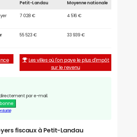
Petit-Landau
Moyenne nationale
oyer
7 028 €
4 516 €
r
55 523 €
33 939 €
rance
Les villes où l'on paye le plus d'impôt
sur le revenu
directement par e-mail.
abonne
tialité
yers fiscaux à Petit-Landau