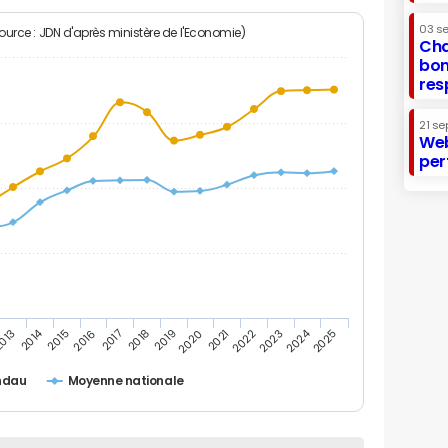
03 s
Source : JDN d'après ministère de l'Economie)
Cha
bon
res
21 se
Web
per
2014
2024
013
2015
2016
2017
2018
2019
2020
2021
2022
2023
2025
ndau
Moyenne nationale