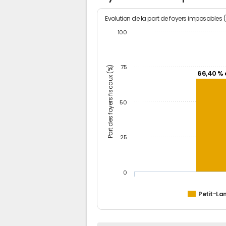
Evolution de la part de foyers imposables 
100
Part des foyers fiscaux (%)
75
66,40 % 
50
25
0
Petit-La