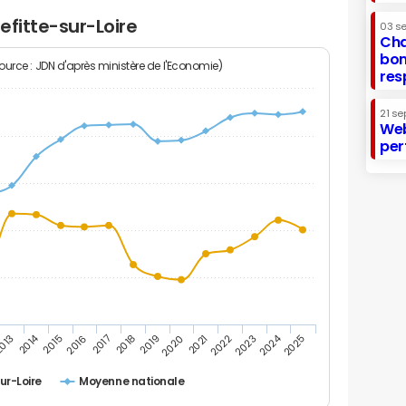
efitte-sur-Loire
03 s
Cha
bon
Source : JDN d'après ministère de l'Economie)
res
21 se
Web
per
2014
2024
013
2015
2016
2017
2018
2019
2020
2021
2022
2023
2025
sur-Loire
Moyenne nationale