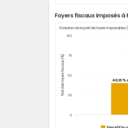
Foyers fiscaux imposés à P
Evolution de la part de foyers imposables 
100
Part des foyers fiscaux (%)
75
50
40,10 % 
25
0
Pierrefitte-