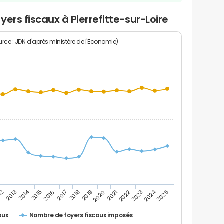
ers fiscaux à Pierrefitte-sur-Loire
rce : JDN d'après ministère de l'Economie)
2024
2014
12
2019
2016
2023
2013
2020
2017
2021
2018
2025
2015
2022
Nombre de foyers fiscaux imposés
aux