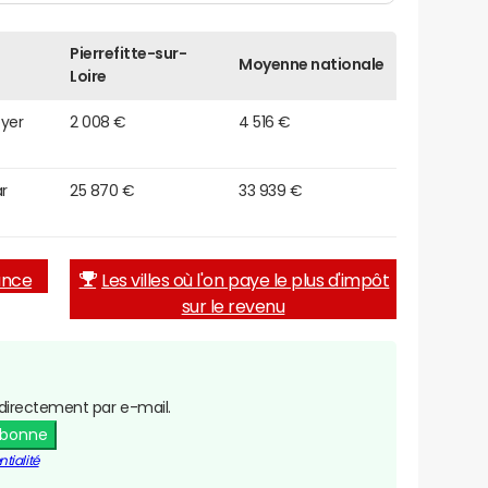
Pierrefitte-sur-
Moyenne nationale
Loire
oyer
2 008 €
4 516 €
r
25 870 €
33 939 €
rance
Les villes où l'on paye le plus d'impôt
sur le revenu
directement par e-mail.
abonne
tialité