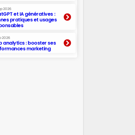
ep 2026
tGPT et IA génératives :
nes pratiques et usages
ponsables
p 2026
 analytics : booster ses
formances marketing