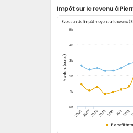
Impôt sur le revenu à Pierr
Evolution de l'impôt moyen sur le revenu (
5k
4k
Montant (euros)
3k
2k
1k
0k
2006
2007
2008
2009
2010
2011
2012
2
Pierrefitte-