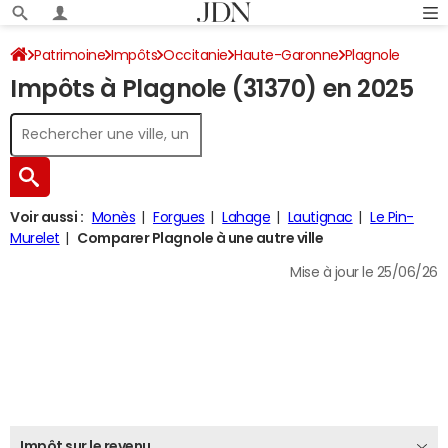
Patrimoine
Impôts
Occitanie
Haute-Garonne
Plagnole
Impôts à Plagnole (31370) en 2025
Impôt sur le revenu
Voir aussi :
Monès
Forgues
Lahage
Lautignac
Le Pin-
Murelet
Comparer Plagnole à une autre ville
Mise à jour le 25/06/26
Impôt sur le revenu