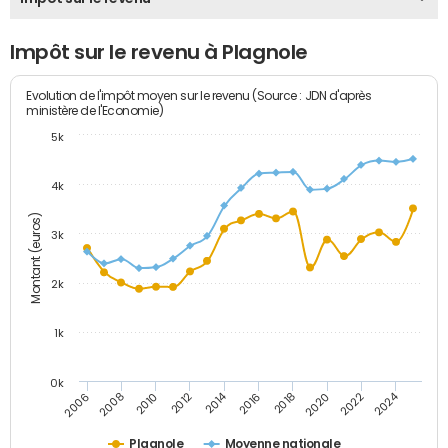
Impôt sur le revenu à Plagnole
Evolution de l'impôt moyen sur le revenu (Source : JDN d'après
ministère de l'Economie)
5k
4k
Montant (euros)
3k
2k
1k
0k
2014
2024
2010
2020
2012
2022
2006
2016
2008
2018
Plagnole
Moyenne nationale