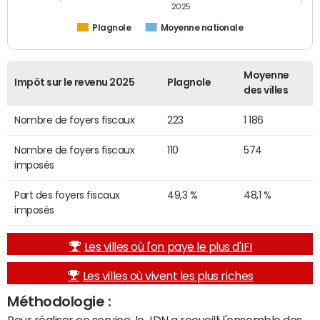
2025
Plagnole
Moyenne nationale
Moyenne
Impôt sur le revenu 2025
Plagnole
des villes
Nombre de foyers fiscaux
223
1 186
Nombre de foyers fiscaux
110
574
imposés
Part des foyers fiscaux
49,3 %
48,1 %
imposés
Les villes où l'on paye le plus d'IFI
Les villes où vivent les plus riches
Méthodologie :
Pour réaliser ce service, le JDN a recueilli l'ensemble des