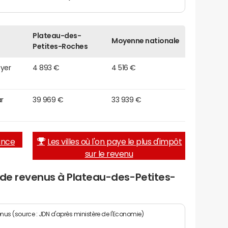
Plateau-des-
Moyenne nationale
Petites-Roches
oyer
4 893 €
4 516 €
r
39 969 €
33 939 €
rance
Les villes où l'on paye le plus d'impôt
sur le revenu
 de revenus à Plateau-des-Petites-
enus (source : JDN d'après ministère de l'Economie)