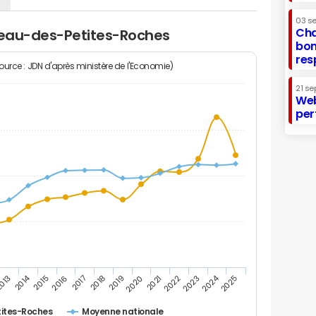
03 s
Cha
ateau-des-Petites-Roches
bon
res
Source : JDN d'après ministère de l'Economie)
21 se
Web
per
2014
2024
013
2015
2016
2017
2018
2019
2020
2021
2022
2023
2025
ites-Roches
Moyenne nationale