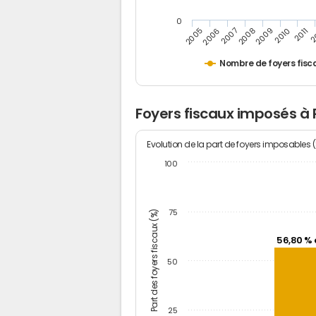
0
2
2011
2010
2009
2008
2007
2006
2005
Nombre de foyers fisc
Foyers fiscaux imposés à
Evolution de la part de foyers imposables 
100
Part des foyers fiscaux (%)
75
56,80 % 
50
25