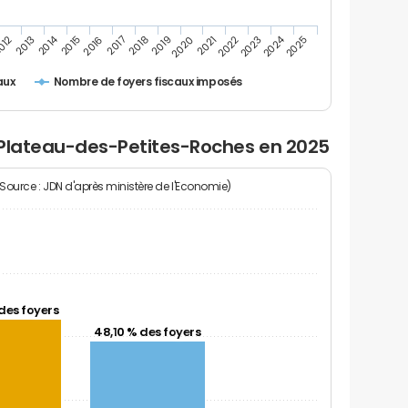
2014
2024
2013
2023
012
2022
2021
2020
2019
2018
2017
2016
2015
2025
Nombre de foyers fiscaux imposés
aux
 Plateau-des-Petites-Roches en 2025
(Source : JDN d'après ministère de l'Economie)
des foyers
48,10 % des foyers