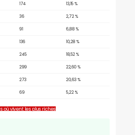
174
13,15 %
36
2,72 %
91
6,88 %
136
10,28 %
245
18,52 %
299
22,60 %
273
20,63 %
69
5,22 %
es où vivent les plus riches