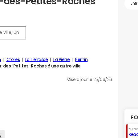
u-des-Petites-Roches
n
Crolles
La Terrasse
La Pierre
Bernin
des-Petites-Roches à une autre ville
Mise à jour le 25/06/26
FO
27 a
Goo
x