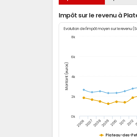
Impôt sur le revenu à Pl
Evolution de l'impôt moyen sur le revenu (
8k
6k
Montant (euros)
4k
2k
0k
2006
2007
2008
2009
2010
2011
2012
2
Plateau-des-Pet