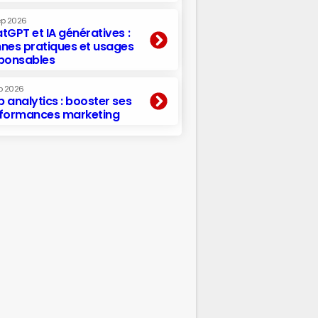
ep 2026
tGPT et IA génératives :
nes pratiques et usages
ponsables
p 2026
 analytics : booster ses
formances marketing