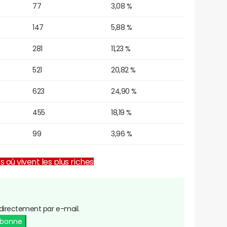
77
3,08 %
147
5,88 %
281
11,23 %
521
20,82 %
623
24,90 %
455
18,19 %
99
3,96 %
es où vivent les plus riches
directement par e-mail.
abonne