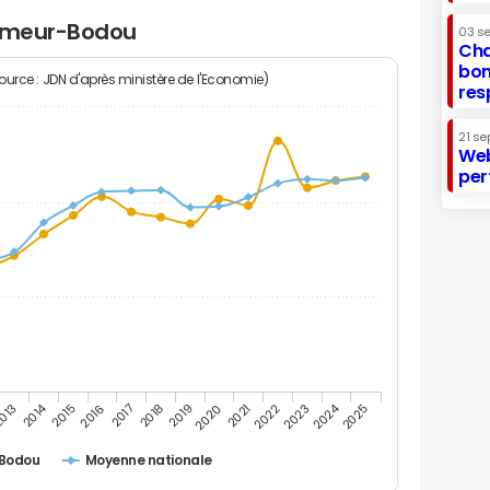
eumeur-Bodou
03 s
Cha
bon
Source : JDN d'après ministère de l'Economie)
res
21 se
Web
per
2014
2024
013
2015
2016
2017
2018
2019
2020
2021
2022
2023
2025
-Bodou
Moyenne nationale