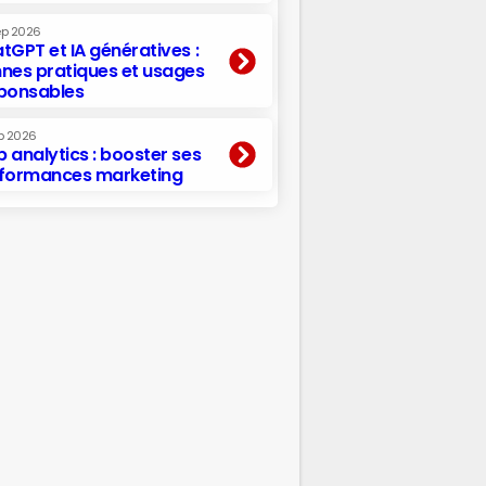
ep 2026
tGPT et IA génératives :
nes pratiques et usages
ponsables
p 2026
 analytics : booster ses
formances marketing