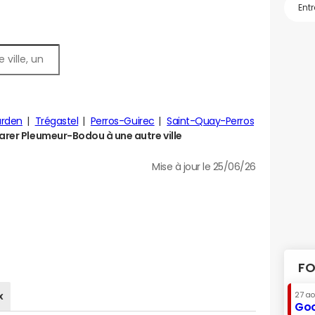
urden
Trégastel
Perros-Guirec
Saint-Quay-Perros
er Pleumeur-Bodou à une autre ville
Mise à jour le 25/06/26
FO
x
27 a
Goo