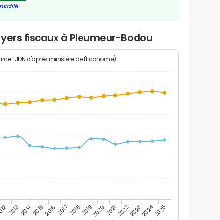
tialité
oyers fiscaux à Pleumeur-Bodou
rce : JDN d'après ministère de l'Economie)
2014
2024
2013
2023
012
2022
2021
2020
2019
2018
2017
2016
2015
2025