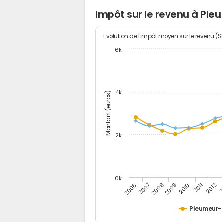
Impôt sur le revenu à Pl
Evolution de l'impôt moyen sur le revenu (
6k
4k
Montant (euros)
2k
0k
2006
2007
2008
2009
2010
2011
2012
2
Pleumeur