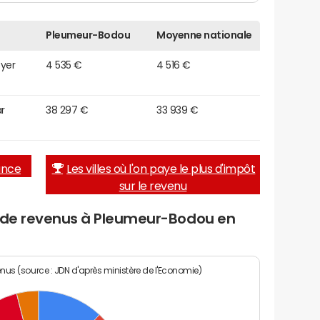
Pleumeur-Bodou
Moyenne nationale
oyer
4 535 €
4 516 €
r
38 297 €
33 939 €
rance
Les villes où l'on paye le plus d'impôt
sur le revenu
u de revenus à Pleumeur-Bodou en
enus (source : JDN d'après ministère de l'Economie)