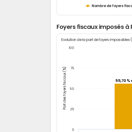
Nombre de foyers fisc
Foyers fiscaux imposés 
Evolution de la part de foyers imposables 
100
Part des foyers fiscaux (%)
75
55,70 % 
50
25
0