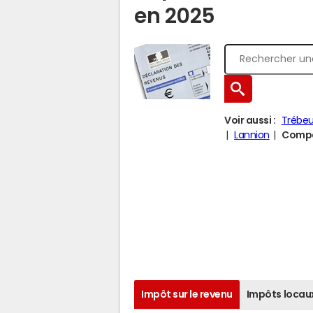
en 2025
Voir aussi :
Trébe
Lannion
Compar
Impôt sur le revenu
Impôts locau