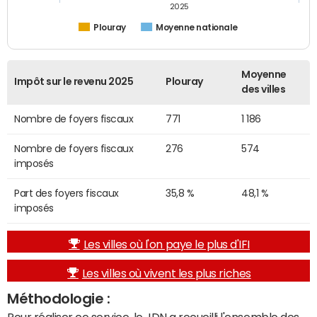
2025
Plouray
Moyenne nationale
Moyenne
Impôt sur le revenu 2025
Plouray
des villes
Nombre de foyers fiscaux
771
1 186
Nombre de foyers fiscaux
276
574
imposés
Part des foyers fiscaux
35,8 %
48,1 %
imposés
Les villes où l'on paye le plus d'IFI
Les villes où vivent les plus riches
Méthodologie :
Pour réaliser ce service, le JDN a recueilli l'ensemble des