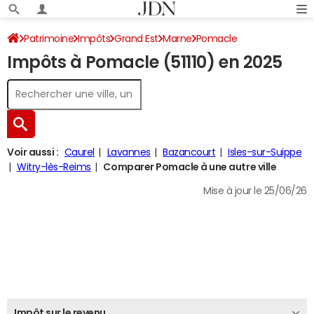
Patrimoine
Impôts
Grand Est
Marne
Pomacle
Impôts à Pomacle (51110) en 2025
Impôt sur le revenu
Voir aussi :
Caurel
Lavannes
Bazancourt
Isles-sur-Suippe
Witry-lès-Reims
Comparer Pomacle à une autre ville
Mise à jour le 25/06/26
Impôt sur le revenu