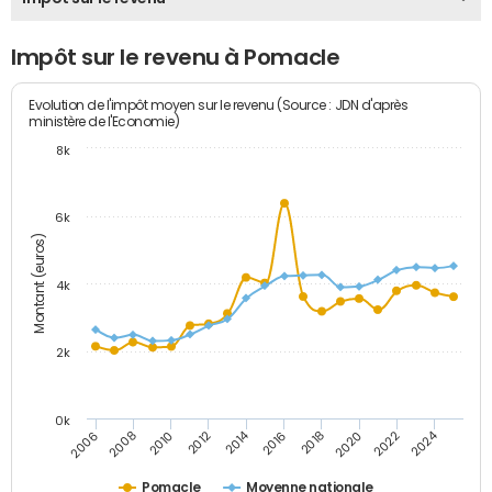
Impôt sur le revenu à Pomacle
Evolution de l'impôt moyen sur le revenu (Source : JDN d'après
ministère de l'Economie)
8k
6k
Montant (euros)
4k
2k
0k
2014
2024
2010
2020
2012
2022
2006
2016
2008
2018
Pomacle
Moyenne nationale