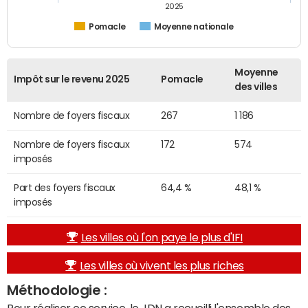
2025
Pomacle
Moyenne nationale
Moyenne
Impôt sur le revenu 2025
Pomacle
des villes
Nombre de foyers fiscaux
267
1 186
Nombre de foyers fiscaux
172
574
imposés
Part des foyers fiscaux
64,4 %
48,1 %
imposés
Les villes où l'on paye le plus d'IFI
Les villes où vivent les plus riches
Méthodologie :
Pour réaliser ce service, le JDN a recueilli l'ensemble des