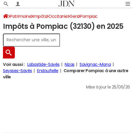
Patrimoine
Impôts
Occitanie
Gers
Pompiac
Impôts à Pompiac (32130) en 2025
Impôt sur le revenu
Voir aussi :
Labastide-Savès
Nizas
Savignac-Mona
Seysses-Savès
Endoufielle
Comparer Pompiac à une autre
ville
Mise à jour le 25/06/26