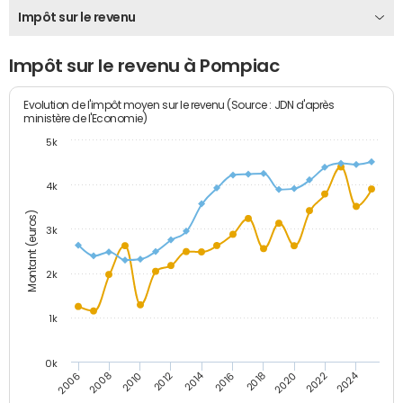
Impôt sur le revenu
Impôt sur le revenu à Pompiac
Evolution de l'impôt moyen sur le revenu (Source : JDN d'après
ministère de l'Economie)
5k
4k
Montant (euros)
3k
2k
1k
0k
2014
2024
2010
2020
2012
2022
2006
2016
2008
2018