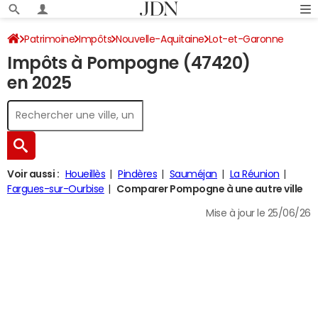
Patrimoine
Impôts
Nouvelle-Aquitaine
Lot-et-Garonne
Impôts à Pompogne (47420)
Pompogne
Impôt sur le revenu
en 2025
Voir aussi :
Houeillès
Pindères
Sauméjan
La Réunion
Fargues-sur-Ourbise
Comparer Pompogne à une autre ville
Mise à jour le 25/06/26