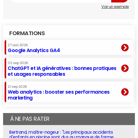
Voir un exemple
FORMATIONS
27 aoû 2026
Google Analytics GA4
03 sep 2026
ChatGPT et IA génératives : bonnes pratiques
et usages responsables
21 sep 2026
Web analytics : booster ses performances
marketing
À NE PAS RATER
Bertrand, maître-nageur : "Les principaux accidents
d'enfants en piscine sont dus au manque de forme