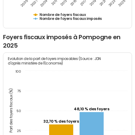
2009
2023
2017
2011
2025
2005
2019
2013
2007
2021
2015
Nombre de foyers fiscaux
Nombre de foyers fiscaux imposés
Foyers fiscaux imposés à Pompogne en
2025
Evolution de la part de foyers imposables (Source : JDN
d'après ministère de l'Economie)
100
Part des foyers fiscaux (%)
75
48,10 % des foyers
50
32,70 % des foyers
25