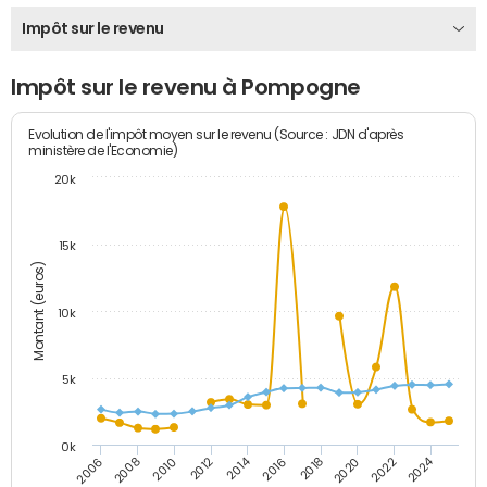
Impôt sur le revenu
Impôt sur le revenu à Pompogne
Evolution de l'impôt moyen sur le revenu (Source : JDN d'après
ministère de l'Economie)
20k
15k
Montant (euros)
10k
5k
0k
2014
2024
2006
2016
2012
2022
2010
2020
2008
2018