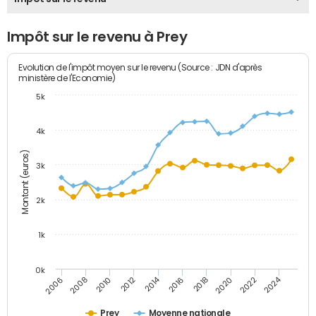
Impôt sur le revenu à Prey
Evolution de l'impôt moyen sur le revenu (Source : JDN d'après
ministère de l'Economie)
5k
4k
Montant (euros)
3k
2k
1k
0k
2014
2024
2010
2020
2012
2022
2006
2016
2008
2018
Prey
Moyenne nationale