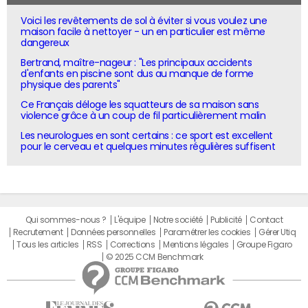
Voici les revêtements de sol à éviter si vous voulez une
maison facile à nettoyer - un en particulier est même
dangereux
Bertrand, maître-nageur : "Les principaux accidents
d'enfants en piscine sont dus au manque de forme
physique des parents"
Ce Français déloge les squatteurs de sa maison sans
violence grâce à un coup de fil particulièrement malin
Les neurologues en sont certains : ce sport est excellent
pour le cerveau et quelques minutes régulières suffisent
Qui sommes-nous ?
L'équipe
Notre société
Publicité
Contact
Recrutement
Données personnelles
Paramétrer les cookies
Gérer Utiq
Tous les articles
RSS
Corrections
Mentions légales
Groupe Figaro
© 2025 CCM Benchmark