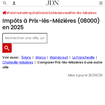
Patrimoine
Impôts
Grand Est
Ardennes
Prix-lès-Mézières
Impôts à Prix-lès-Mézières (08000)
Impôt sur le revenu
en 2025
Voir aussi :
Évigny
Warcq
Warnécourt
La Francheville
Charleville-Mézières
Comparer Prix-lès-Mézières à une autre
ville
Mise à jour le 25/06/26