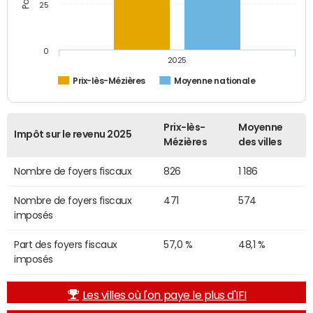
25
0
2025
Prix-lès-Mézières
Moyenne nationale
Prix-lès-
Moyenne
Impôt sur le revenu 2025
Mézières
des villes
Nombre de foyers fiscaux
826
1 186
Nombre de foyers fiscaux
471
574
imposés
Part des foyers fiscaux
57,0 %
48,1 %
imposés
Les villes où l'on paye le plus d'IFI