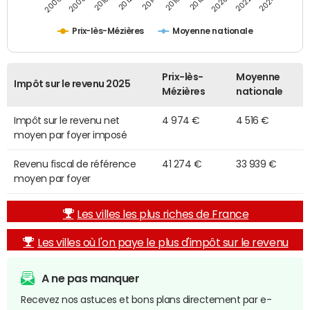
2014
2024
2010
2020
2012
2022
2006
2016
2008
2018
Prix-lès-Mézières
Moyenne nationale
Prix-lès-
Moyenne
Impôt sur le revenu 2025
Mézières
nationale
Impôt sur le revenu net
4 974 €
4 516 €
moyen par foyer imposé
Revenu fiscal de référence
41 274 €
33 939 €
moyen par foyer
Les villes les plus riches de France
Les villes où l'on paye le plus d'impôt sur le revenu
A ne pas manquer
Recevez nos astuces et bons plans directement par e-