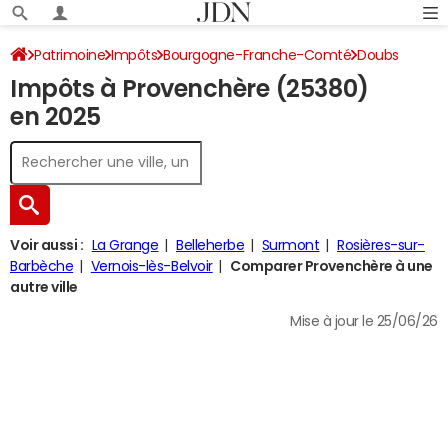
Patrimoine
Impôts
Bourgogne-Franche-Comté
Doubs
Impôts à Provenchère (25380)
Provenchère
Impôt sur le revenu
en 2025
Voir aussi :
La Grange
Belleherbe
Surmont
Rosières-sur-
Barbèche
Vernois-lès-Belvoir
Comparer Provenchère à une
autre ville
Mise à jour le 25/06/26