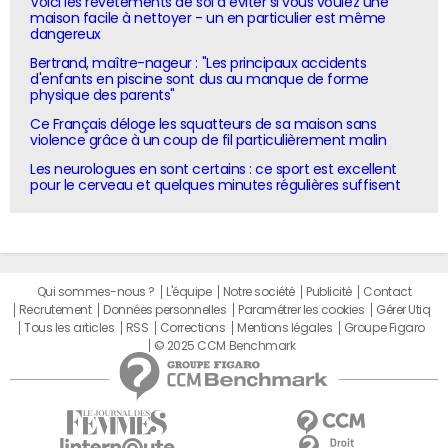
Voici les revêtements de sol à éviter si vous voulez une
maison facile à nettoyer - un en particulier est même
dangereux
Bertrand, maître-nageur : "Les principaux accidents
d'enfants en piscine sont dus au manque de forme
physique des parents"
Ce Français déloge les squatteurs de sa maison sans
violence grâce à un coup de fil particulièrement malin
Les neurologues en sont certains : ce sport est excellent
pour le cerveau et quelques minutes régulières suffisent
Qui sommes-nous ?
L'équipe
Notre société
Publicité
Contact
Recrutement
Données personnelles
Paramétrer les cookies
Gérer Utiq
Tous les articles
RSS
Corrections
Mentions légales
Groupe Figaro
© 2025 CCM Benchmark