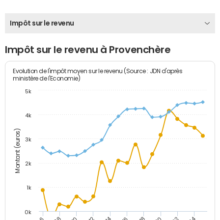
Impôt sur le revenu
Impôt sur le revenu à Provenchère
Evolution de l'impôt moyen sur le revenu (Source : JDN d'après
ministère de l'Economie)
5k
4k
Montant (euros)
3k
2k
1k
0k