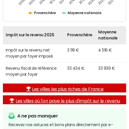
2014
2024
2010
2020
2012
2022
2006
2016
2008
2018
Provenchère
Moyenne nationale
Moyenne
Impôt sur le revenu 2025
Provenchère
nationale
Impôt sur le revenu net
3 119 €
4 516 €
moyen par foyer imposé
Revenu fiscal de référence
33 434 €
33 939 €
moyen par foyer
Les villes les plus riches de France
Les villes où l'on paye le plus d'impôt sur le revenu
A ne pas manquer
Recevez nos astuces et bons plans directement par e-