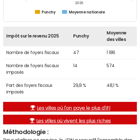
2025
Punchy
Moyenne nationale
Moyenne
Impôt sur le revenu 2025
Punchy
des villes
Nombre de foyers fiscaux
47
1 186
Nombre de foyers fiscaux
14
574
imposés
Part des foyers fiscaux
29,8 %
48,1 %
imposés
Les villes où l'on paye le plus d'IFI
Les villes où vivent les plus riches
Méthodologie :
Pour réaliser ce service, le JDN a recueilli l'ensemble des