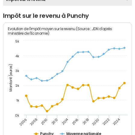
Impôt sur le revenu à Punchy
Evolution de l'impôt moyen sur le revenu (Source : JDN d'après
ministère de l'Economie)
5k
4k
Montant (euros)
3k
2k
1k
0k
2014
2024
2010
2020
2012
2022
2006
2016
2008
2018
Punchy
Moyenne nationale