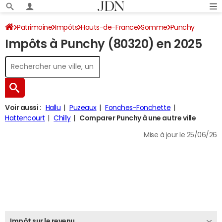
Patrimoine
Impôts
Hauts-de-France
Somme
Punchy
Impôts à Punchy (80320) en 2025
Impôt sur le revenu
Voir aussi :
Hallu
Puzeaux
Fonches-Fonchette
Hattencourt
Chilly
Comparer Punchy à une autre ville
Mise à jour le 25/06/26
Impôt sur le revenu