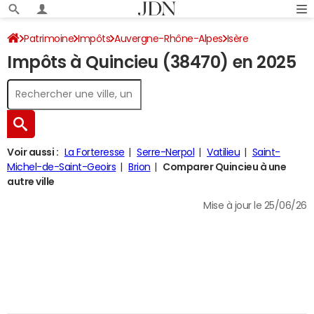
Patrimoine
Impôts
Auvergne-Rhône-Alpes
Isère
Impôts à Quincieu (38470) en 2025
Quincieu
Impôt sur le revenu
Voir aussi :
La Forteresse
Serre-Nerpol
Vatilieu
Saint-
Michel-de-Saint-Geoirs
Brion
Comparer Quincieu à une
autre ville
Mise à jour le 25/06/26