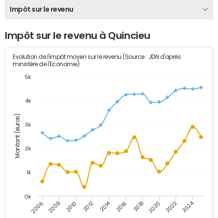
Impôt sur le revenu
Impôt sur le revenu à Quincieu
Evolution de l'impôt moyen sur le revenu (Source : JDN d'après
ministère de l'Economie)
5k
4k
Montant (euros)
3k
2k
1k
0k
2014
2024
2010
2020
2012
2022
2006
2016
2008
2018