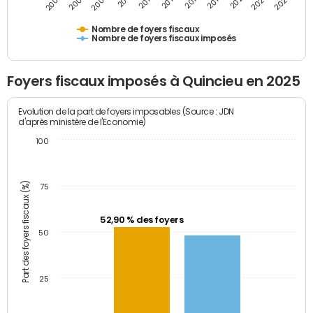
2007
2013
2019
2025
2005
2011
2017
2023
2009
2015
2021
Nombre de foyers fiscaux
Nombre de foyers fiscaux imposés
Foyers fiscaux imposés à Quincieu en 2025
Evolution de la part de foyers imposables (Source : JDN
d'après ministère de l'Economie)
100
Part des foyers fiscaux (%)
75
52,90 % des foyers
50
25