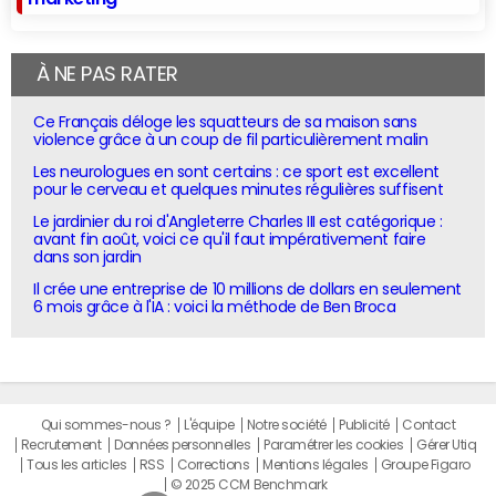
À NE PAS RATER
Ce Français déloge les squatteurs de sa maison sans
violence grâce à un coup de fil particulièrement malin
Les neurologues en sont certains : ce sport est excellent
pour le cerveau et quelques minutes régulières suffisent
Le jardinier du roi d'Angleterre Charles III est catégorique :
avant fin août, voici ce qu'il faut impérativement faire
dans son jardin
Il crée une entreprise de 10 millions de dollars en seulement
6 mois grâce à l'IA : voici la méthode de Ben Broca
Qui sommes-nous ?
L'équipe
Notre société
Publicité
Contact
Recrutement
Données personnelles
Paramétrer les cookies
Gérer Utiq
Tous les articles
RSS
Corrections
Mentions légales
Groupe Figaro
© 2025 CCM Benchmark