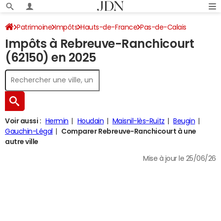
Patrimoine
Impôts
Hauts-de-France
Pas-de-Calais
Impôts à Rebreuve-Ranchicourt
Rebreuve-Ranchicourt
Impôt sur le revenu
(62150) en 2025
Voir aussi :
Hermin
Houdain
Maisnil-lès-Ruitz
Beugin
Gauchin-Légal
Comparer Rebreuve-Ranchicourt à une
autre ville
Mise à jour le 25/06/26