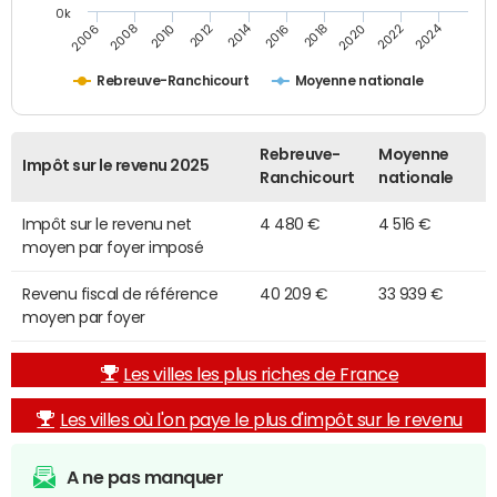
0k
2014
2024
2010
2020
2012
2022
2006
2016
2008
2018
Rebreuve-Ranchicourt
Moyenne nationale
Rebreuve-
Moyenne
Impôt sur le revenu 2025
Ranchicourt
nationale
Impôt sur le revenu net
4 480 €
4 516 €
moyen par foyer imposé
Revenu fiscal de référence
40 209 €
33 939 €
moyen par foyer
Les villes les plus riches de France
Les villes où l'on paye le plus d'impôt sur le revenu
A ne pas manquer