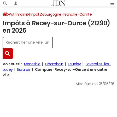
Patrimoine
Impôts
Bourgogne-Franche-Comté
Impôts à Recey-sur-Ource (21290)
Côte-d'Or
Recey-sur-Ource
Impôt sur le revenu
en 2025
Voir aussi :
Menesble
Chambain
Leuglay
Faverolles-lès-
Lucey
Essarois
Comparer Recey-sur-Ource à une autre
ville
Mise à jour le 25/06/26