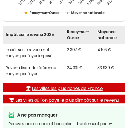
2014
2024
2010
2020
2012
2022
2006
2016
2008
2018
Recey-sur-Ource
Moyenne nationale
Recey-sur-
Moyenne
Impôt sur le revenu 2025
Ource
nationale
Impôt sur le revenu net
2 307 €
4 516 €
moyen par foyer imposé
Revenu fiscal de référence
24 331 €
33 939 €
moyen par foyer
Les villes les plus riches de France
Les villes où l'on paye le plus d'impôt sur le revenu
A ne pas manquer
Recevez nos astuces et bons plans directement par e-