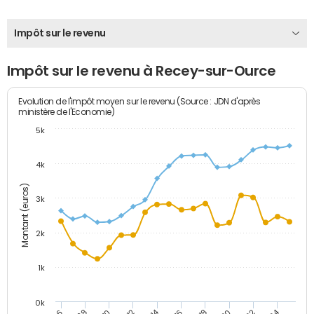
Impôt sur le revenu
Impôt sur le revenu à Recey-sur-Ource
Evolution de l'impôt moyen sur le revenu (Source : JDN d'après
ministère de l'Economie)
5k
4k
Montant (euros)
3k
2k
1k
0k