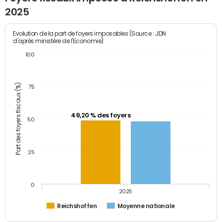
2025
Evolution de la part de foyers imposables (Source : JDN
d'après ministère de l'Economie)
100
Part des foyers fiscaux (%)
75
49,20 % des foyers
50
25
0
2025
Reichshoffen
Moyenne nationale