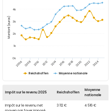
4k
Montant (euros)
3k
2k
1k
0k
2014
2024
2010
2020
2012
2022
2006
2016
2008
2018
Reichshoffen
Moyenne nationale
Moyenne
Impôt sur le revenu 2025
Reichshoffen
nationale
Impôt sur le revenu net
3 112 €
4 516 €
moyen par foyer imposé