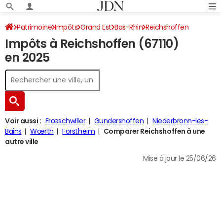
Patrimoine
Impôts
Grand Est
Bas-Rhin
Reichshoffen
Impôts à Reichshoffen (67110)
Impôt sur le revenu
en 2025
Voir aussi :
Frœschwiller
Gundershoffen
Niederbronn-les-
Bains
Wœrth
Forstheim
Comparer Reichshoffen à une
autre ville
Mise à jour le 25/06/26