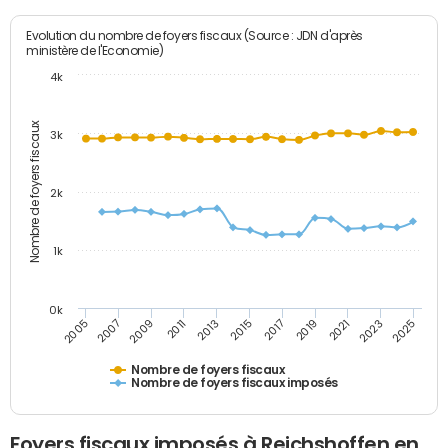
Evolution du nombre de foyers fiscaux (Source : JDN d'après
ministère de l'Economie)
4k
Nombre de foyers fiscaux
3k
2k
1k
0k
2005
2013
2021
2011
2019
2009
2017
2025
2007
2015
2023
Nombre de foyers fiscaux
Nombre de foyers fiscaux imposés
Foyers fiscaux imposés à Reichshoffen en