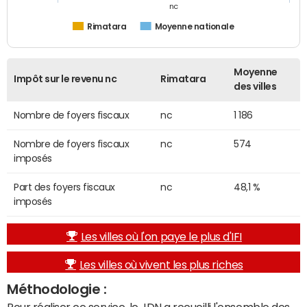
nc
Rimatara
Moyenne nationale
Moyenne
Impôt sur le revenu nc
Rimatara
des villes
Nombre de foyers fiscaux
nc
1 186
Nombre de foyers fiscaux
nc
574
imposés
Part des foyers fiscaux
nc
48,1 %
imposés
Les villes où l'on paye le plus d'IFI
Les villes où vivent les plus riches
Méthodologie :
Pour réaliser ce service, le JDN a recueilli l'ensemble des