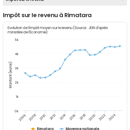
Impôt sur le revenu à Rimatara
Evolution de l'impôt moyen sur le revenu (Source : JDN d'après
ministère de l'Economie)
5k
4k
Montant (euros)
3k
2k
1k
0k
2014
2024
2010
2020
2012
2022
2006
2016
2008
2018
Rimatara
Moyenne nationale