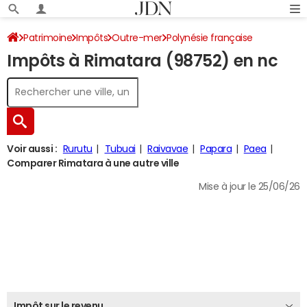
Patrimoine
Impôts
Outre-mer
Polynésie française
Impôts à Rimatara (98752) en nc
Rimatara
Impôt sur le revenu
Voir aussi :
Rurutu
Tubuai
Raivavae
Papara
Paea
Comparer Rimatara à une autre ville
Mise à jour le 25/06/26
Impôt sur le revenu