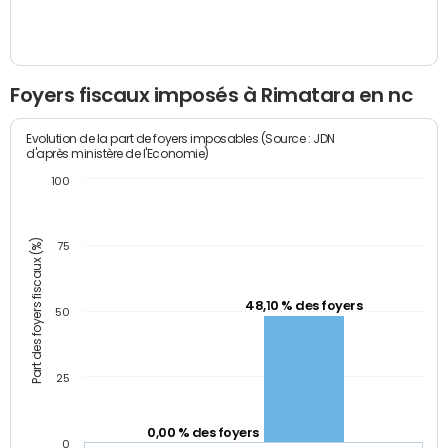
Foyers fiscaux imposés à Rimatara en nc
Evolution de la part de foyers imposables (Source : JDN
d'après ministère de l'Economie)
100
Part des foyers fiscaux (%)
75
48,10 % des foyers
50
25
0,00 % des foyers
0