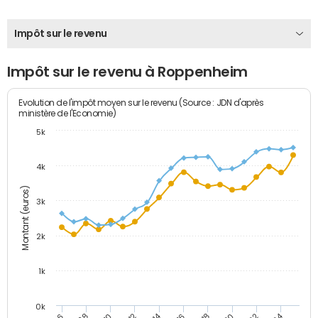
Impôt sur le revenu
Impôt sur le revenu à Roppenheim
Evolution de l'impôt moyen sur le revenu (Source : JDN d'après
ministère de l'Economie)
5k
4k
Montant (euros)
3k
2k
1k
0k