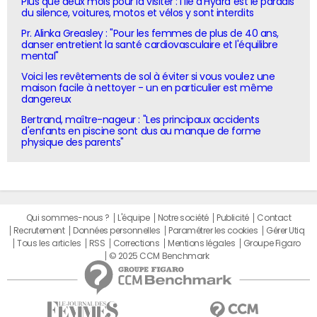
Plus que deux mois pour la visiter : l'île d'Hydra est le paradis
du silence, voitures, motos et vélos y sont interdits
Pr. Alinka Greasley : "Pour les femmes de plus de 40 ans,
danser entretient la santé cardiovasculaire et l'équilibre
mental"
Voici les revêtements de sol à éviter si vous voulez une
maison facile à nettoyer - un en particulier est même
dangereux
Bertrand, maître-nageur : "Les principaux accidents
d'enfants en piscine sont dus au manque de forme
physique des parents"
Qui sommes-nous ?
L'équipe
Notre société
Publicité
Contact
Recrutement
Données personnelles
Paramétrer les cookies
Gérer Utiq
Tous les articles
RSS
Corrections
Mentions légales
Groupe Figaro
© 2025 CCM Benchmark