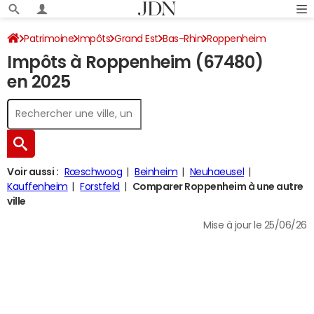
Patrimoine
Impôts
Grand Est
Bas-Rhin
Roppenheim
Impôts à Roppenheim (67480)
Impôt sur le revenu
en 2025
Voir aussi :
Rœschwoog
Beinheim
Neuhaeusel
Kauffenheim
Forstfeld
Comparer Roppenheim à une autre
ville
Mise à jour le 25/06/26