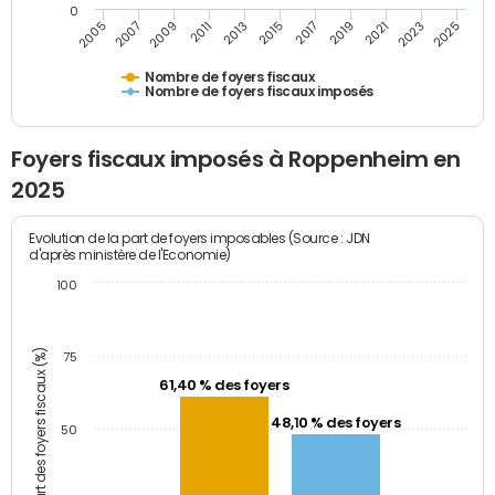
0
2005
2007
2009
2011
2013
2015
2017
2019
2021
2023
2025
Nombre de foyers fiscaux
Nombre de foyers fiscaux imposés
Foyers fiscaux imposés à Roppenheim en
2025
Evolution de la part de foyers imposables (Source : JDN
d'après ministère de l'Economie)
100
Part des foyers fiscaux (%)
75
61,40 % des foyers
48,10 % des foyers
50