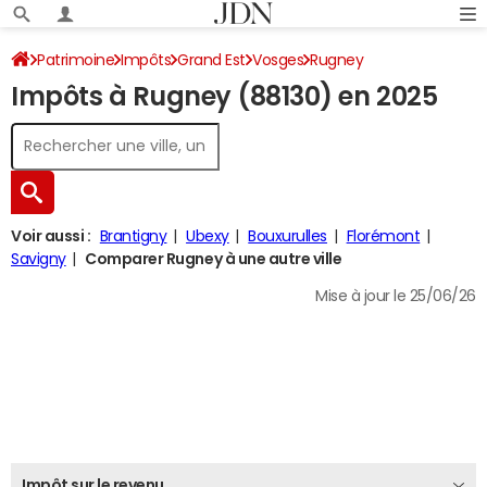
Patrimoine
Impôts
Grand Est
Vosges
Rugney
Impôts à Rugney (88130) en 2025
Impôt sur le revenu
Voir aussi :
Brantigny
Ubexy
Bouxurulles
Florémont
Savigny
Comparer Rugney à une autre ville
Mise à jour le 25/06/26
Impôt sur le revenu