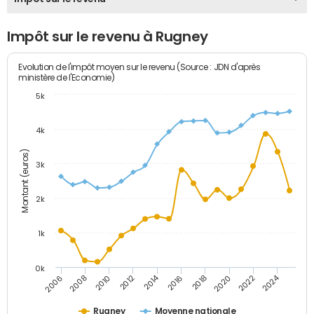
Impôt sur le revenu à Rugney
Evolution de l'impôt moyen sur le revenu (Source : JDN d'après
ministère de l'Economie)
5k
4k
Montant (euros)
3k
2k
1k
0k
2014
2024
2010
2020
2012
2022
2006
2016
2008
2018
Rugney
Moyenne nationale