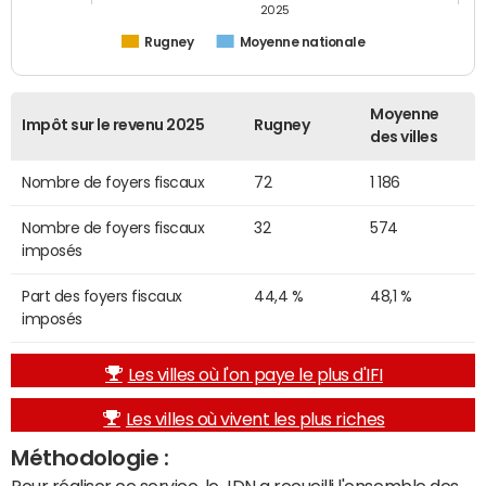
2025
Rugney
Moyenne nationale
Moyenne
Impôt sur le revenu 2025
Rugney
des villes
Nombre de foyers fiscaux
72
1 186
Nombre de foyers fiscaux
32
574
imposés
Part des foyers fiscaux
44,4 %
48,1 %
imposés
Les villes où l'on paye le plus d'IFI
Les villes où vivent les plus riches
Méthodologie :
Pour réaliser ce service, le JDN a recueilli l'ensemble des