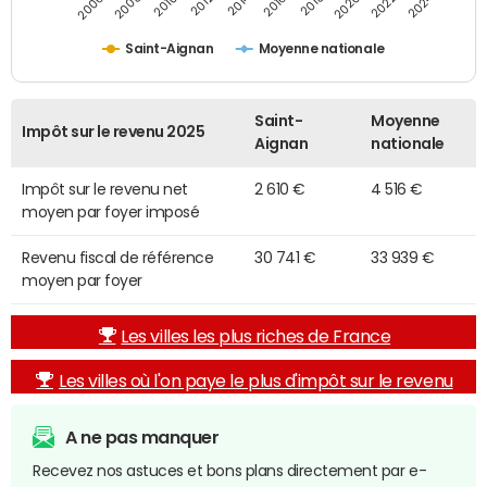
2014
2024
2010
2020
2006
2016
2012
2022
2008
2018
Saint-Aignan
Moyenne nationale
Saint-
Moyenne
Impôt sur le revenu 2025
Aignan
nationale
Impôt sur le revenu net
2 610 €
4 516 €
moyen par foyer imposé
Revenu fiscal de référence
30 741 €
33 939 €
moyen par foyer
Les villes les plus riches de France
Les villes où l'on paye le plus d'impôt sur le revenu
A ne pas manquer
Recevez nos astuces et bons plans directement par e-