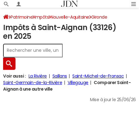
Patrimoine
Impôts
Nouvelle-Aquitaine
Gironde
Impôts à Saint-Aignan (33126)
Saint-Aignan
Impôt sur le revenu
en 2025
Voir aussi :
La Rivière
Saillans
Saint-Michel-de-Fronsac
Saint-Germain-de-la-Rivière
Villegouge
Comparer Saint-
Aignan à une autre ville
Mise à jour le 25/06/26