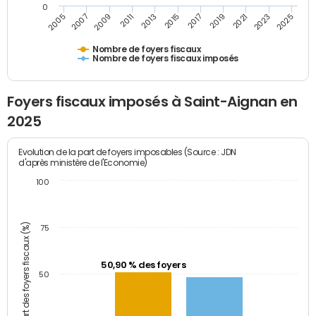
0
2009
2023
2017
2011
2025
2005
2019
2013
2007
2021
2015
Nombre de foyers fiscaux
Nombre de foyers fiscaux imposés
Foyers fiscaux imposés à Saint-Aignan en
2025
Evolution de la part de foyers imposables (Source : JDN
d'après ministère de l'Economie)
100
Part des foyers fiscaux (%)
75
50,90 % des foyers
50