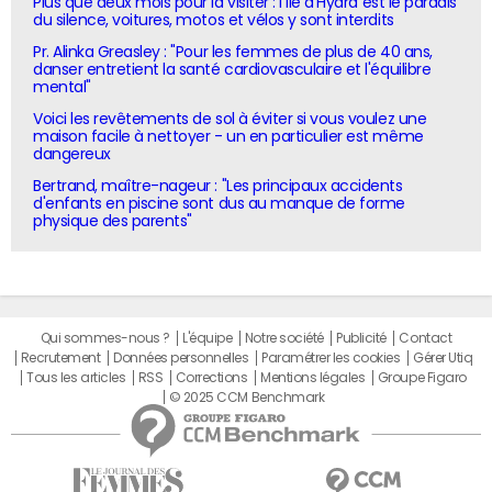
Plus que deux mois pour la visiter : l'île d'Hydra est le paradis
du silence, voitures, motos et vélos y sont interdits
Pr. Alinka Greasley : "Pour les femmes de plus de 40 ans,
danser entretient la santé cardiovasculaire et l'équilibre
mental"
Voici les revêtements de sol à éviter si vous voulez une
maison facile à nettoyer - un en particulier est même
dangereux
Bertrand, maître-nageur : "Les principaux accidents
d'enfants en piscine sont dus au manque de forme
physique des parents"
Qui sommes-nous ?
L'équipe
Notre société
Publicité
Contact
Recrutement
Données personnelles
Paramétrer les cookies
Gérer Utiq
Tous les articles
RSS
Corrections
Mentions légales
Groupe Figaro
© 2025 CCM Benchmark