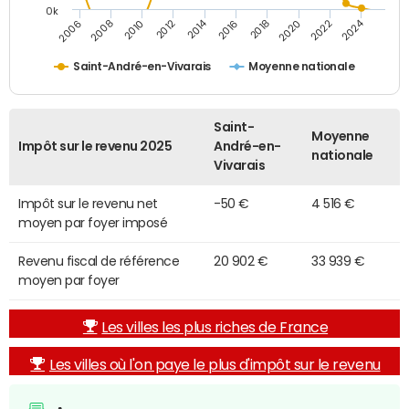
0k
2014
2024
2010
2020
2012
2022
2006
2016
2008
2018
Saint-André-en-Vivarais
Moyenne nationale
Saint-
Moyenne
Impôt sur le revenu 2025
André-en-
nationale
Vivarais
Impôt sur le revenu net
-50 €
4 516 €
moyen par foyer imposé
Revenu fiscal de référence
20 902 €
33 939 €
moyen par foyer
Les villes les plus riches de France
Les villes où l'on paye le plus d'impôt sur le revenu