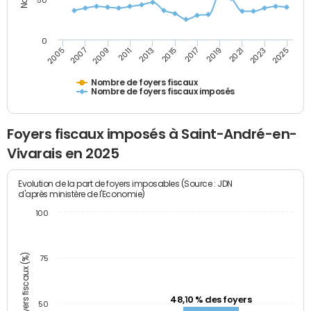
50
0
2009
2023
2017
2011
2025
2005
2019
2013
2007
2021
2015
Nombre de foyers fiscaux
Nombre de foyers fiscaux imposés
Foyers fiscaux imposés à Saint-André-en-
Vivarais en 2025
Evolution de la part de foyers imposables (Source : JDN
d'après ministère de l'Economie)
100
Part des foyers fiscaux (%)
75
48,10 % des foyers
50