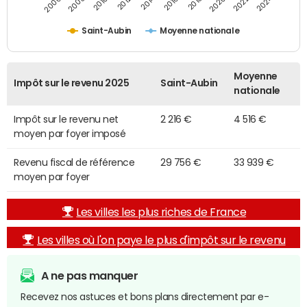
2014
2024
2010
2020
2012
2022
2006
2016
2008
2018
Saint-Aubin
Moyenne nationale
Moyenne
Impôt sur le revenu 2025
Saint-Aubin
nationale
Impôt sur le revenu net
2 216 €
4 516 €
moyen par foyer imposé
Revenu fiscal de référence
29 756 €
33 939 €
moyen par foyer
Les villes les plus riches de France
Les villes où l'on paye le plus d'impôt sur le revenu
A ne pas manquer
Recevez nos astuces et bons plans directement par e-