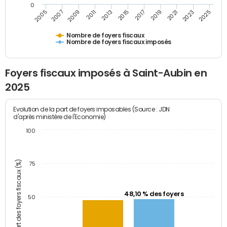
0
2009
2023
2017
2011
2025
2005
2019
2013
2007
2021
2015
Nombre de foyers fiscaux
Nombre de foyers fiscaux imposés
Foyers fiscaux imposés à Saint-Aubin en
2025
Evolution de la part de foyers imposables (Source : JDN
d'après ministère de l'Economie)
100
Part des foyers fiscaux (%)
75
48,10 % des foyers
50