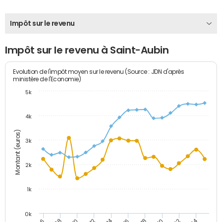
Impôt sur le revenu
Impôt sur le revenu à Saint-Aubin
Evolution de l'impôt moyen sur le revenu (Source : JDN d'après
ministère de l'Economie)
5k
4k
Montant (euros)
3k
2k
1k
0k