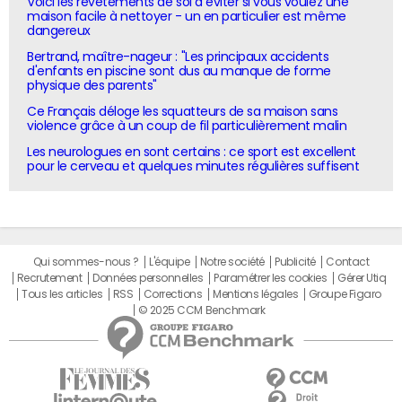
Voici les revêtements de sol à éviter si vous voulez une
maison facile à nettoyer - un en particulier est même
dangereux
Bertrand, maître-nageur : "Les principaux accidents
d'enfants en piscine sont dus au manque de forme
physique des parents"
Ce Français déloge les squatteurs de sa maison sans
violence grâce à un coup de fil particulièrement malin
Les neurologues en sont certains : ce sport est excellent
pour le cerveau et quelques minutes régulières suffisent
Qui sommes-nous ?
L'équipe
Notre société
Publicité
Contact
Recrutement
Données personnelles
Paramétrer les cookies
Gérer Utiq
Tous les articles
RSS
Corrections
Mentions légales
Groupe Figaro
© 2025 CCM Benchmark