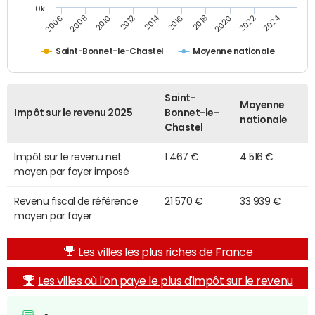
0k
2014
2024
2010
2020
2012
2022
2006
2016
2008
2018
Saint-Bonnet-le-Chastel
Moyenne nationale
Saint-
Moyenne
Impôt sur le revenu 2025
Bonnet-le-
nationale
Chastel
Impôt sur le revenu net
1 467 €
4 516 €
moyen par foyer imposé
Revenu fiscal de référence
21 570 €
33 939 €
moyen par foyer
Les villes les plus riches de France
Les villes où l'on paye le plus d'impôt sur le revenu