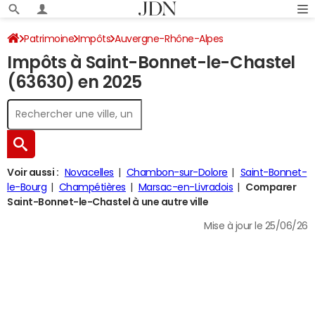
Patrimoine
Impôts
Auvergne-Rhône-Alpes
Impôts à Saint-Bonnet-le-Chastel
Puy-de-Dôme
Saint-Bonnet-le-Chastel
Impôt sur le revenu
(63630) en 2025
Voir aussi :
Novacelles
Chambon-sur-Dolore
Saint-Bonnet-
le-Bourg
Champétières
Marsac-en-Livradois
Comparer
Saint-Bonnet-le-Chastel à une autre ville
Mise à jour le 25/06/26