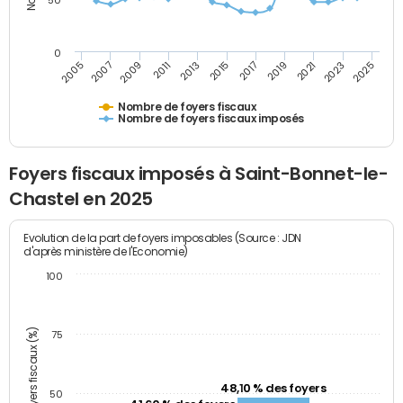
50
0
2009
2023
2017
2011
2025
2005
2019
2013
2007
2021
2015
Nombre de foyers fiscaux
Nombre de foyers fiscaux imposés
Foyers fiscaux imposés à Saint-Bonnet-le-
Chastel en 2025
Evolution de la part de foyers imposables (Source : JDN
d'après ministère de l'Economie)
100
Part des foyers fiscaux (%)
75
48,10 % des foyers
50