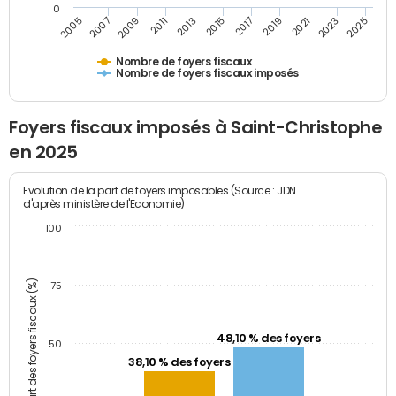
0
2009
2023
2017
2011
2025
2005
2019
2013
2007
2021
2015
Nombre de foyers fiscaux
Nombre de foyers fiscaux imposés
Foyers fiscaux imposés à Saint-Christophe
en 2025
Evolution de la part de foyers imposables (Source : JDN
d'après ministère de l'Economie)
100
Part des foyers fiscaux (%)
75
48,10 % des foyers
50
38,10 % des foyers