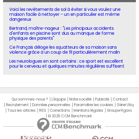
Voici les revêtements de sol à éviter si vous voulez une
maison facile à nettoyer - un en particulier est même
dangereux
Bertrand, maître-nageur : "Les principaux accidents
d'enfants en piscine sont dus au manque de forme
physique des parents"
Ce Français déloge les squatteurs de sa maison sans
violence grâce à un coup de fil particulièrement malin
Les neurologues en sont certains : ce sport est excellent
pour le cerveau et quelques minutes régulières suffisent
Qui sommes-nous ?
L'équipe
Notre société
Publicité
Contact
Recrutement
Données personnelles
Paramétrer les cookies
Gérer Utiq
Tous les articles
RSS
Corrections
Mentions légales
Groupe Figaro
© 2025 CCM Benchmark