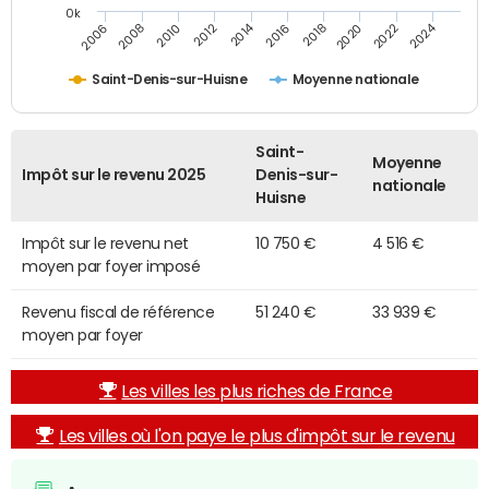
0k
2014
2024
2010
2020
2012
2022
2006
2016
2008
2018
Saint-Denis-sur-Huisne
Moyenne nationale
Saint-
Moyenne
Impôt sur le revenu 2025
Denis-sur-
nationale
Huisne
Impôt sur le revenu net
10 750 €
4 516 €
moyen par foyer imposé
Revenu fiscal de référence
51 240 €
33 939 €
moyen par foyer
Les villes les plus riches de France
Les villes où l'on paye le plus d'impôt sur le revenu