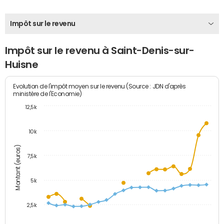
Impôt sur le revenu
Impôt sur le revenu à Saint-Denis-sur-
Huisne
Evolution de l'impôt moyen sur le revenu (Source : JDN d'après
ministère de l'Economie)
12,5k
10k
Montant (euros)
7,5k
5k
2,5k