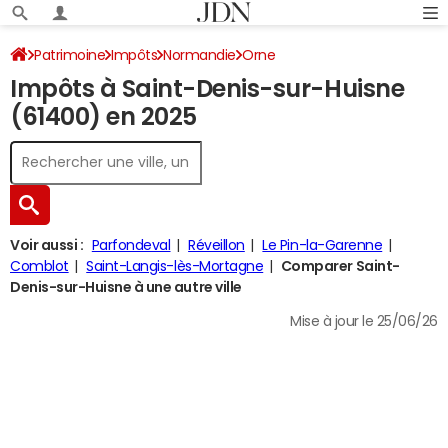
Patrimoine
Impôts
Normandie
Orne
Impôts à Saint-Denis-sur-Huisne
Saint-Denis-sur-Huisne
Impôt sur le revenu
(61400) en 2025
Voir aussi :
Parfondeval
Réveillon
Le Pin-la-Garenne
Comblot
Saint-Langis-lès-Mortagne
Comparer Saint-
Denis-sur-Huisne à une autre ville
Mise à jour le 25/06/26