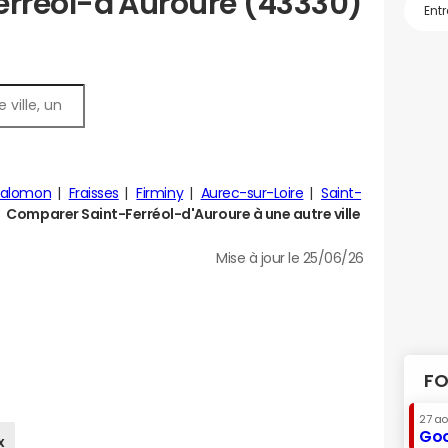
erréol-d'Auroure (43330)
Salomon
Fraisses
Firminy
Aurec-sur-Loire
Saint-
Comparer Saint-Ferréol-d'Auroure à une autre ville
Mise à jour le 25/06/26
FO
27 a
Goo
x