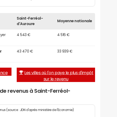
Saint-Ferréol-
Moyenne nationale
d'Auroure
oyer
4 543 €
4 516 €
r
43 470 €
33 939 €
rance
Les villes où l'on paye le plus d'impôt
sur le revenu
 de revenus à Saint-Ferréol-
enus (source : JDN d'après ministère de l'Economie)