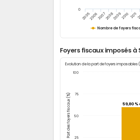
0
2
2011
2010
2009
2008
2007
2006
2005
Nombre de foyers fisc
Foyers fiscaux imposés à 
Evolution de la part de foyers imposables 
100
Part des foyers fiscaux (%)
75
59,80 % 
50
25