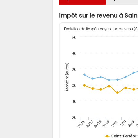
Impôt sur le revenu à Sai
Evolution de l'impôt moyen sur le revenu (
5k
4k
Montant (euros)
3k
2k
1k
0k
2006
2007
2008
2009
2010
2011
2012
2
Saint-Ferréol