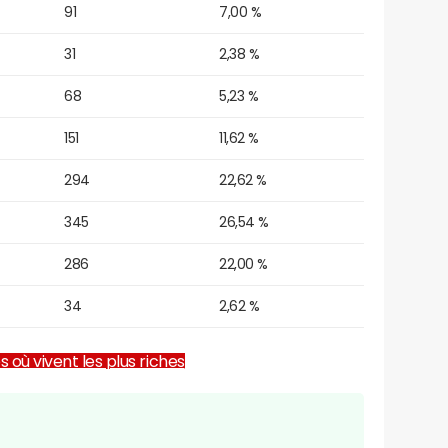
91
7,00 %
31
2,38 %
68
5,23 %
151
11,62 %
294
22,62 %
345
26,54 %
286
22,00 %
34
2,62 %
es où vivent les plus riches