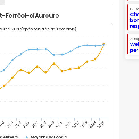
03 s
Cha
nt-Ferréol-d'Auroure
bon
res
Source : JDN d'après ministère de l'Economie)
21 se
Web
per
2014
2024
013
2015
2016
2017
2018
2019
2020
2021
2022
2023
2025
-d'Auroure
Moyenne nationale