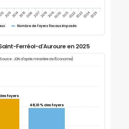
2014
2024
2013
2023
012
2022
2021
2020
2019
2018
2017
2016
2015
2025
Nombre de foyers fiscaux imposés
aux
Saint-Ferréol-d'Auroure en 2025
(Source : JDN d'après ministère de l'Economie)
des foyers
48,10 % des foyers