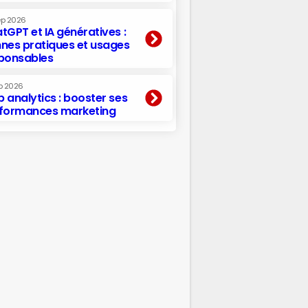
ep 2026
tGPT et IA génératives :
nes pratiques et usages
ponsables
p 2026
 analytics : booster ses
formances marketing