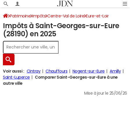
Patrimoine
Impôts
Centre-Val de Loire
Eure-et-Loir
Impôts à Saint-Georges-sur-Eure
Saint-Georges-sur-Eure
Impôt sur le revenu
(28190) en 2025
Voir aussi :
Cintray
Chauffours
Nogent-sur-Eure
Amilly
Saint-Luperce
Comparer Saint-Georges-sur-Eure à une
autre ville
Mise à jour le 25/06/26