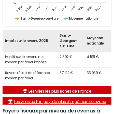
0k
2014
2024
2010
2020
2012
2022
2006
2016
2008
2018
Saint-Georges-sur-Eure
Moyenne nationale
Saint-
Moyenne
Impôt sur le revenu 2025
Georges-
nationale
sur-Eure
Impôt sur le revenu net
2 892 €
4 516 €
moyen par foyer imposé
Revenu fiscal de référence
37 122 €
33 939 €
moyen par foyer
Les villes les plus riches de France
Les villes où l'on paye le plus d'impôt sur le revenu
Foyers fiscaux par niveau de revenus à