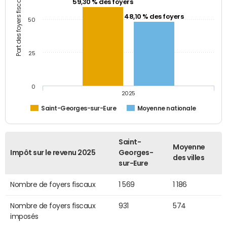
Part des foyers fiscaux (%)
59,30 % des foyers
48,10 % des foyers
50
25
0
2025
Saint-Georges-sur-Eure
Moyenne nationale
Saint-
Moyenne
Impôt sur le revenu 2025
Georges-
des villes
sur-Eure
Nombre de foyers fiscaux
1 569
1 186
Nombre de foyers fiscaux
931
574
imposés