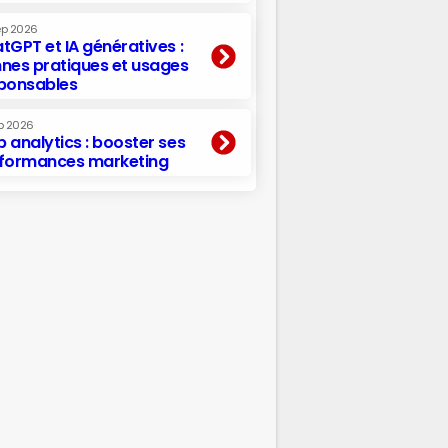
ep 2026
tGPT et IA génératives :
nes pratiques et usages
ponsables
p 2026
 analytics : booster ses
formances marketing