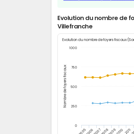
Evolution du nombre de fo
Villefranche
Evolution du nombre de foyers fiscaux (Sou
1000
Nombre de foyers fiscaux
750
500
250
0
2
2011
2010
2009
2008
2007
2006
2005