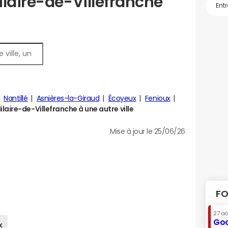
ilaire-de-Villefranche
Nantillé
Asnières-la-Giraud
Écoyeux
Fenioux
aire-de-Villefranche à une autre ville
Mise à jour le 25/06/26
FO
27 a
Goo
x