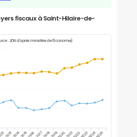
yers fiscaux à Saint-Hilaire-de-
rce : JDN d'après ministère de l'Economie)
2014
2024
2013
2023
012
2022
2021
2020
2019
2018
2017
2016
2015
2025