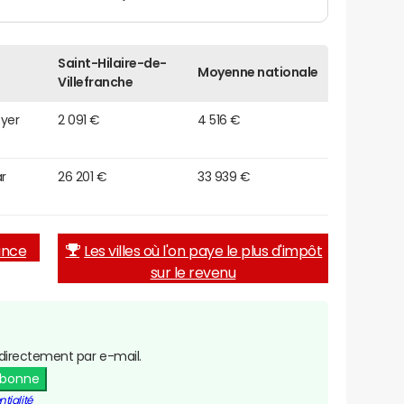
Saint-Hilaire-de-
Moyenne nationale
Villefranche
oyer
2 091 €
4 516 €
r
26 201 €
33 939 €
rance
Les villes où l'on paye le plus d'impôt
sur le revenu
directement par e-mail.
abonne
tialité