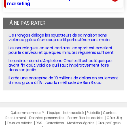
marketing
À NE PAS RATER
Ce Français déloge les squatteurs de sa maison sans
violence grâce à un coup de fil particulièrement malin
Les neurologues en sont certains : ce sport est excellent
pour le cerveau et quelques minutes régulières suffisent
Le jardinier du roi d'Angleterre Charles III est catégorique :
avant fin août, voici ce qu'il faut impérativement faire
dans son jardin
Il crée une entreprise de 10 millions de dollars en seulement
6 mois grâce à l'IA : voici la méthode de Ben Broca
Qui sommes-nous ?
L'équipe
Notre société
Publicité
Contact
Recrutement
Données personnelles
Paramétrer les cookies
Gérer Utiq
Tous les articles
RSS
Corrections
Mentions légales
Groupe Figaro