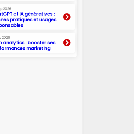
ep 2026
tGPT et IA génératives :
nes pratiques et usages
ponsables
p 2026
 analytics : booster ses
formances marketing