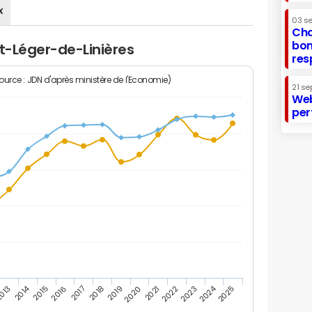
x
03 s
Cha
bon
nt-Léger-de-Linières
res
Source : JDN d'après ministère de l'Economie)
21 se
Web
per
2014
2024
013
2015
2016
2017
2018
2019
2020
2021
2022
2023
2025