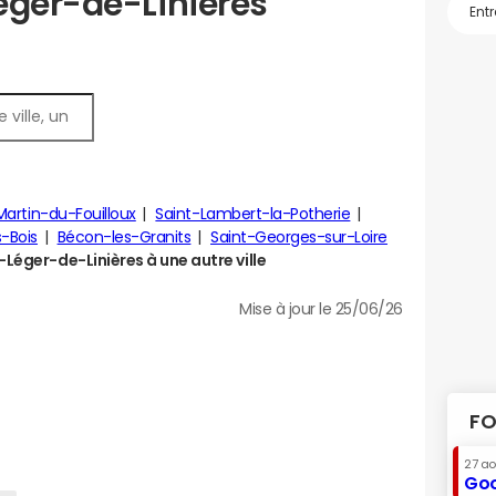
éger-de-Linières
Martin-du-Fouilloux
Saint-Lambert-la-Potherie
-Bois
Bécon-les-Granits
Saint-Georges-sur-Loire
Léger-de-Linières à une autre ville
Mise à jour le 25/06/26
FO
27 a
Goo