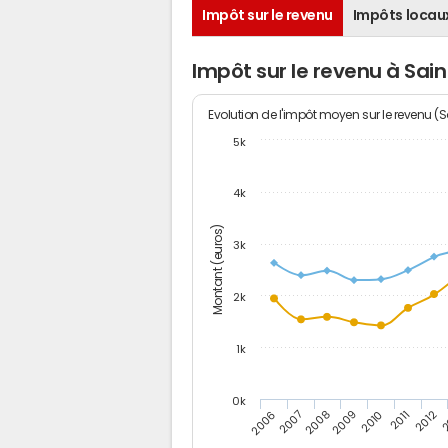
Impôt sur le revenu
Impôts locau
Impôt sur le revenu à Sai
Evolution de l'impôt moyen sur le revenu (
5k
4k
Montant (euros)
3k
2k
1k
0k
2006
2007
2008
2009
2010
2011
2012
2