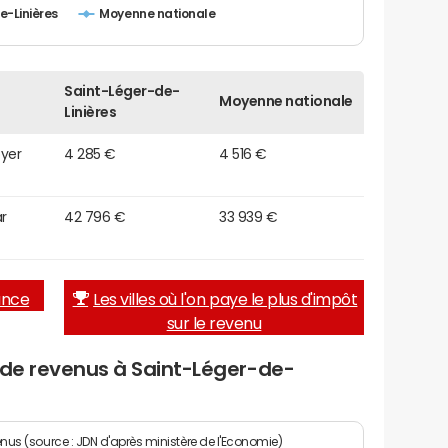
e-Linières
Moyenne nationale
Saint-Léger-de-
Moyenne nationale
Linières
oyer
4 285 €
4 516 €
r
42 796 €
33 939 €
rance
Les villes où l'on paye le plus d'impôt
sur le revenu
 de revenus à Saint-Léger-de-
enus (source : JDN d'après ministère de l'Economie)