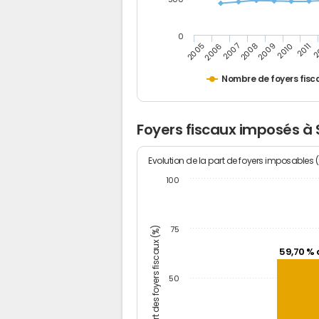
0
2
2011
2010
2009
2008
2007
2006
2005
Nombre de foyers fisc
Foyers fiscaux imposés à 
Evolution de la part de foyers imposables 
100
Part des foyers fiscaux (%)
75
59,70 % 
50