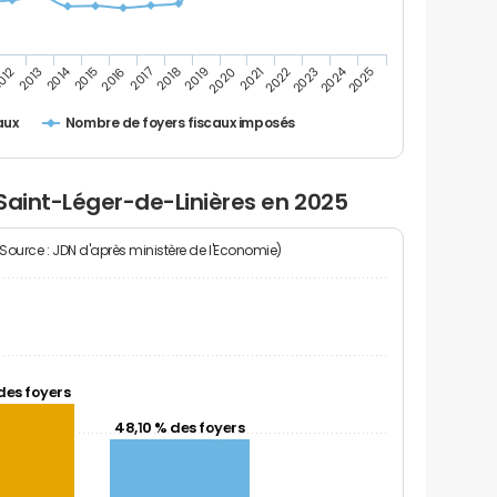
2014
2024
2013
2023
012
2022
2021
2020
2019
2018
2017
2016
2015
2025
Nombre de foyers fiscaux imposés
aux
Saint-Léger-de-Linières en 2025
(Source : JDN d'après ministère de l'Economie)
des foyers
48,10 % des foyers