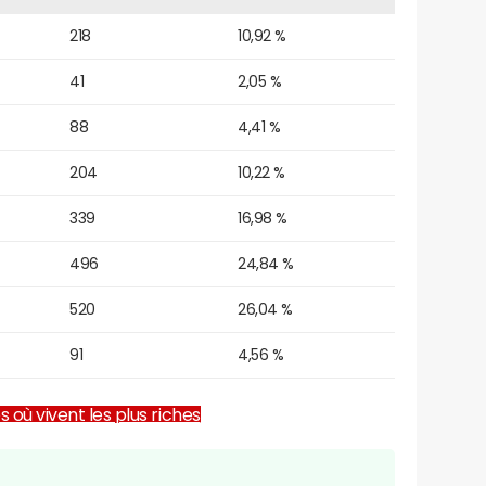
218
10,92 %
41
2,05 %
88
4,41 %
204
10,22 %
339
16,98 %
496
24,84 %
520
26,04 %
91
4,56 %
es où vivent les plus riches