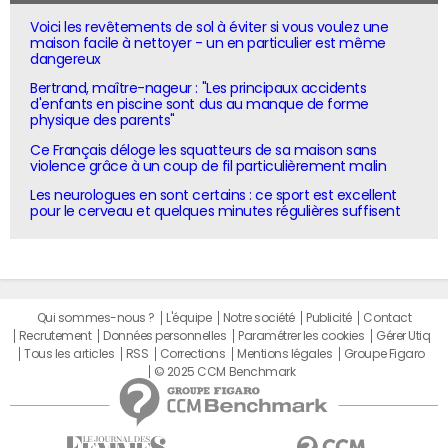
Voici les revêtements de sol à éviter si vous voulez une
maison facile à nettoyer - un en particulier est même
dangereux
Bertrand, maître-nageur : "Les principaux accidents
d'enfants en piscine sont dus au manque de forme
physique des parents"
Ce Français déloge les squatteurs de sa maison sans
violence grâce à un coup de fil particulièrement malin
Les neurologues en sont certains : ce sport est excellent
pour le cerveau et quelques minutes régulières suffisent
Qui sommes-nous ?
L'équipe
Notre société
Publicité
Contact
Recrutement
Données personnelles
Paramétrer les cookies
Gérer Utiq
Tous les articles
RSS
Corrections
Mentions légales
Groupe Figaro
© 2025 CCM Benchmark