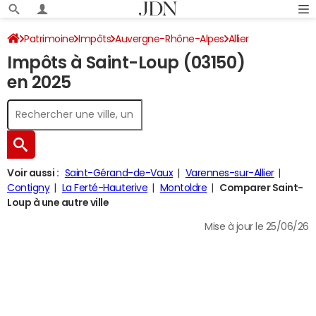
Patrimoine
Impôts
Auvergne-Rhône-Alpes
Allier
Impôts à Saint-Loup (03150)
Saint-Loup
Impôt sur le revenu
en 2025
Voir aussi :
Saint-Gérand-de-Vaux
Varennes-sur-Allier
Contigny
La Ferté-Hauterive
Montoldre
Comparer Saint-
Loup à une autre ville
Mise à jour le 25/06/26