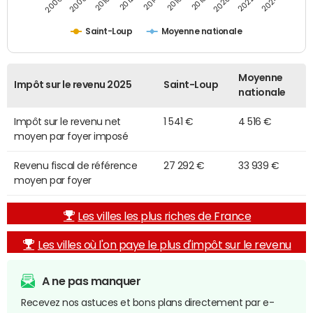
2014
2024
2010
2020
2012
2022
2006
2016
2008
2018
Saint-Loup
Moyenne nationale
Moyenne
Impôt sur le revenu 2025
Saint-Loup
nationale
Impôt sur le revenu net
1 541 €
4 516 €
moyen par foyer imposé
Revenu fiscal de référence
27 292 €
33 939 €
moyen par foyer
Les villes les plus riches de France
Les villes où l'on paye le plus d'impôt sur le revenu
A ne pas manquer
Recevez nos astuces et bons plans directement par e-