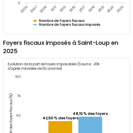
0
2009
2023
2017
2011
2025
2005
2019
2013
2007
2021
2015
Nombre de foyers fiscaux
Nombre de foyers fiscaux imposés
Foyers fiscaux imposés à Saint-Loup en
2025
Evolution de la part de foyers imposables (Source : JDN
d'après ministère de l'Economie)
100
Part des foyers fiscaux (%)
75
48,10 % des foyers
50
42,50 % des foyers