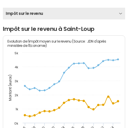
Impôt sur le revenu
Impôt sur le revenu à Saint-Loup
Evolution de l'impôt moyen sur le revenu (Source : JDN d'après
ministère de l'Economie)
5k
4k
Montant (euros)
3k
2k
1k
0k