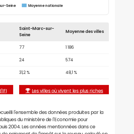
ur-Seine
Moyenne nationale
Saint-Marc-sur-
Moyenne des villes
Seine
77
1 186
24
574
31,2 %
48,1 %
'IFI
Les villes où vivent les plus riches
recueilli l'ensemble des données produites par la
ubliques du ministère de l'Economie pour
epuis 2004. Les années mentionnées dans ce
de paiement de l'impôt sur le revenu, calculé en