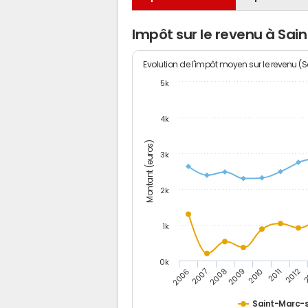
Impôt sur le revenu à Sai
Evolution de l'impôt moyen sur le revenu (
5k
4k
Montant (euros)
3k
2k
1k
0k
2006
2007
2008
2009
2010
2011
2012
2
Saint-Marc-s