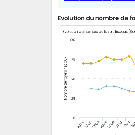
Evolution du nombre de fo
Evolution du nombre de foyers fiscaux (Sou
100
Nombre de foyers fiscaux
75
50
25
0
2005
20
2009
2006
2010
2007
2011
2008