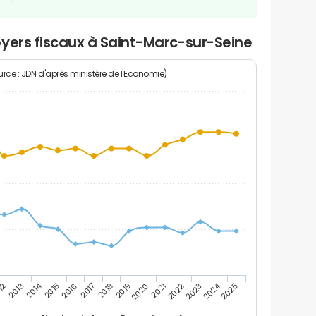
yers fiscaux à Saint-Marc-sur-Seine
rce : JDN d'après ministère de l'Economie)
2024
2014
12
2019
2016
2023
2013
2020
2017
2021
2018
2025
2015
2022