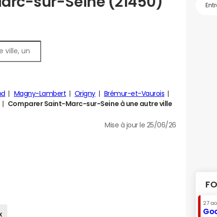
Marc-sur-Seine (21450)
nd
Magny-Lambert
Origny
Brémur-et-Vaurois
Comparer Saint-Marc-sur-Seine à une autre ville
Mise à jour le 25/06/26
FO
27 a
Goo
x