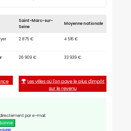
Saint-Marc-sur-
Moyenne nationale
Seine
oyer
2 875 €
4 516 €
r
26 909 €
33 939 €
rance
Les villes où l'on paye le plus d'impôt
sur le revenu
directement par e-mail.
abonne
tialité