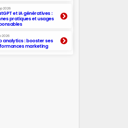
ep 2026
tGPT et IA génératives :
nes pratiques et usages
ponsables
p 2026
 analytics : booster ses
formances marketing