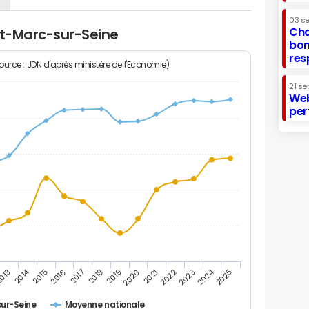
03 s
Cha
nt-Marc-sur-Seine
bon
res
Source : JDN d'après ministère de l'Economie)
21 se
Web
per
2014
2024
013
2015
2016
2017
2018
2019
2020
2021
2022
2023
2025
ur-Seine
Moyenne nationale