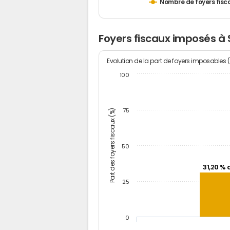
Nombre de foyers fisc
Foyers fiscaux imposés à
Evolution de la part de foyers imposables 
100
Part des foyers fiscaux (%)
75
50
31,20 % 
25
0