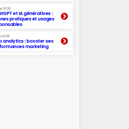
ep 2026
tGPT et IA génératives :
nes pratiques et usages
ponsables
p 2026
 analytics : booster ses
formances marketing