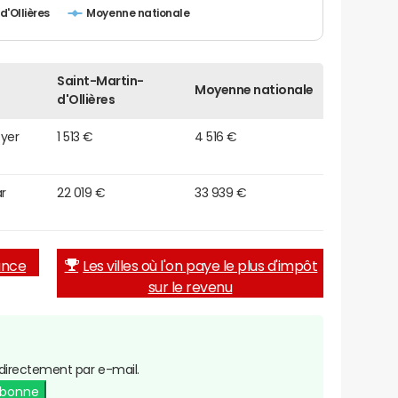
d'Ollières
Moyenne nationale
Saint-Martin-
Moyenne nationale
d'Ollières
oyer
1 513 €
4 516 €
r
22 019 €
33 939 €
rance
Les villes où l'on paye le plus d'impôt
sur le revenu
directement par e-mail.
abonne