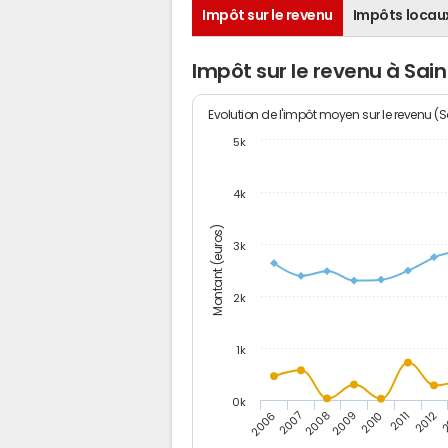
Impôt sur le revenu
Impôts locau
Impôt sur le revenu à Sain
Evolution de l'impôt moyen sur le revenu (
5k
4k
Montant (euros)
3k
2k
1k
0k
2006
2007
2008
2009
2010
2011
2012
2