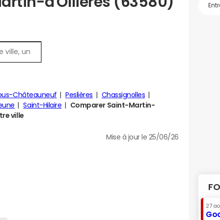
artin-d'Ollières (63580)
sous-Châteauneuf
Peslières
Chassignolles
eune
Saint-Hilaire
Comparer Saint-Martin-
re ville
Mise à jour le 25/06/26
FO
27 a
Goo