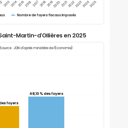
2024
2014
12
2019
2016
2023
2013
2020
2017
2021
2018
2025
2015
2022
Nombre de foyers fiscaux imposés
aux
Saint-Martin-d'Ollières en 2025
(Source : JDN d'après ministère de l'Economie)
48,10 % des foyers
des foyers