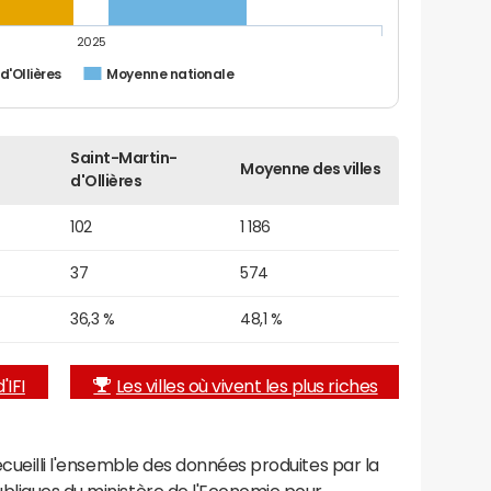
2025
d'Ollières
Moyenne nationale
Saint-Martin-
Moyenne des villes
d'Ollières
102
1 186
37
574
36,3 %
48,1 %
'IFI
Les villes où vivent les plus riches
recueilli l'ensemble des données produites par la
ubliques du ministère de l'Economie pour