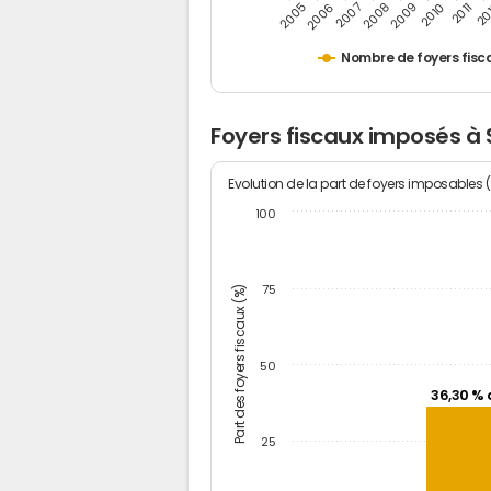
2005
20
2009
2006
2010
2007
2011
2008
Nombre de foyers fisc
Foyers fiscaux imposés à 
Evolution de la part de foyers imposables 
100
Part des foyers fiscaux (%)
75
50
36,30 % 
25