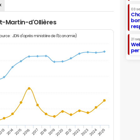
x
03 s
Cha
bon
t-Martin-d'Ollières
res
Source : JDN d'après ministère de l'Economie)
21 se
Web
per
2014
2024
013
2015
2016
2017
2018
2019
2020
2021
2022
2023
2025