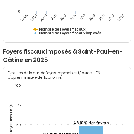
0
2009
2023
2017
2011
2025
2005
2019
2013
2007
2021
2015
Nombre de foyers fiscaux
Nombre de foyers fiscaux imposés
Foyers fiscaux imposés à Saint-Paul-en-
Gâtine en 2025
Evolution de la part de foyers imposables (Source : JDN
d'après ministère de l'Economie)
100
Part des foyers fiscaux (%)
75
48,10 % des foyers
50