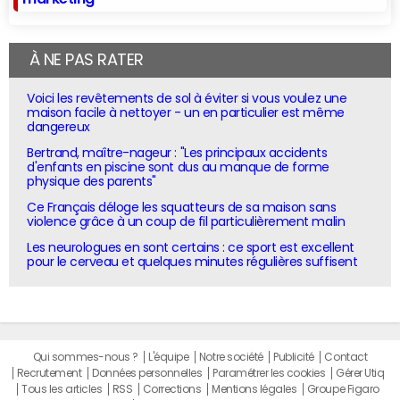
À NE PAS RATER
Voici les revêtements de sol à éviter si vous voulez une
maison facile à nettoyer - un en particulier est même
dangereux
Bertrand, maître-nageur : "Les principaux accidents
d'enfants en piscine sont dus au manque de forme
physique des parents"
Ce Français déloge les squatteurs de sa maison sans
violence grâce à un coup de fil particulièrement malin
Les neurologues en sont certains : ce sport est excellent
pour le cerveau et quelques minutes régulières suffisent
Qui sommes-nous ?
L'équipe
Notre société
Publicité
Contact
Recrutement
Données personnelles
Paramétrer les cookies
Gérer Utiq
Tous les articles
RSS
Corrections
Mentions légales
Groupe Figaro