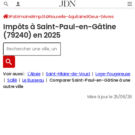
Patrimoine
Impôts
Nouvelle-Aquitaine
Deux-Sèvres
Impôts à Saint-Paul-en-Gâtine
Saint-Paul-en-Gâtine
Impôt sur le revenu
(79240) en 2025
Voir aussi :
L'Absie
Saint-Hilaire-de-Voust
Loge-Fougereuse
Scillé
Le Busseau
Comparer Saint-Paul-en-Gâtine à une
autre ville
Mise à jour le 25/06/26