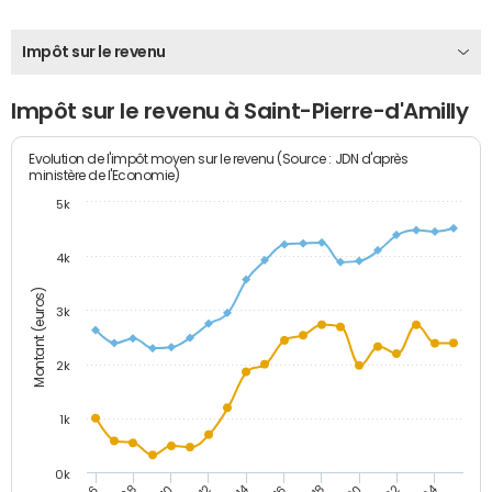
Impôt sur le revenu
Impôt sur le revenu à Saint-Pierre-d'Amilly
Evolution de l'impôt moyen sur le revenu (Source : JDN d'après
ministère de l'Economie)
5k
4k
Montant (euros)
3k
2k
1k
0k