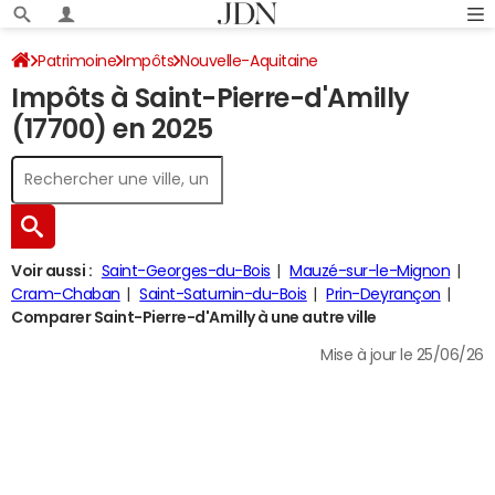
Patrimoine
Impôts
Nouvelle-Aquitaine
Impôts à Saint-Pierre-d'Amilly
Charente-Maritime
Saint-Pierre-d'Amilly
Impôt sur le revenu
(17700) en 2025
Voir aussi :
Saint-Georges-du-Bois
Mauzé-sur-le-Mignon
Cram-Chaban
Saint-Saturnin-du-Bois
Prin-Deyrançon
Comparer Saint-Pierre-d'Amilly à une autre ville
Mise à jour le 25/06/26