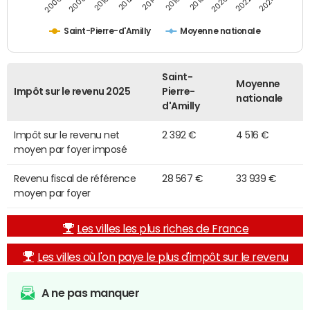
2014
2024
2010
2020
2012
2022
2006
2016
2008
2018
Saint-Pierre-d'Amilly
Moyenne nationale
Saint-
Moyenne
Impôt sur le revenu 2025
Pierre-
nationale
d'Amilly
Impôt sur le revenu net
2 392 €
4 516 €
moyen par foyer imposé
Revenu fiscal de référence
28 567 €
33 939 €
moyen par foyer
Les villes les plus riches de France
Les villes où l'on paye le plus d'impôt sur le revenu
A ne pas manquer