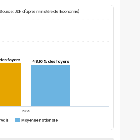
(Source : JDN d'après ministère de l'Economie)
des foyers
48,10 % des foyers
2025
rvais
Moyenne nationale