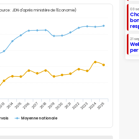
03 s
Source : JDN d'après ministère de l'Economie)
Cha
bon
res
21 se
Web
per
2014
2024
013
2015
2016
2017
2018
2019
2020
2021
2022
2023
2025
rvais
Moyenne nationale