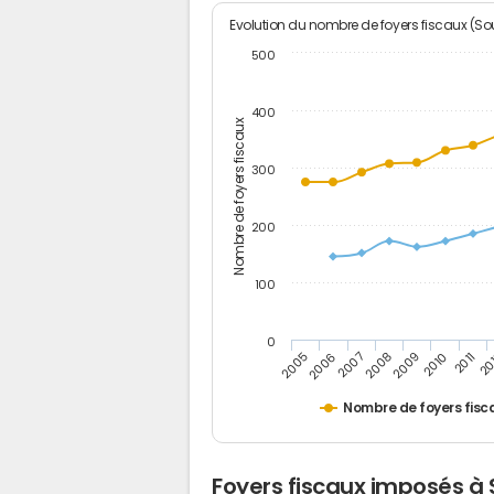
Evolution du nombre de foyers fiscaux (Sou
500
400
Nombre de foyers fiscaux
300
200
100
0
2005
20
2009
2006
2010
2007
2011
2008
Nombre de foyers fisc
Foyers fiscaux imposés à 