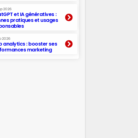
ep 2026
tGPT et IA génératives :
nes pratiques et usages
ponsables
p 2026
 analytics : booster ses
formances marketing