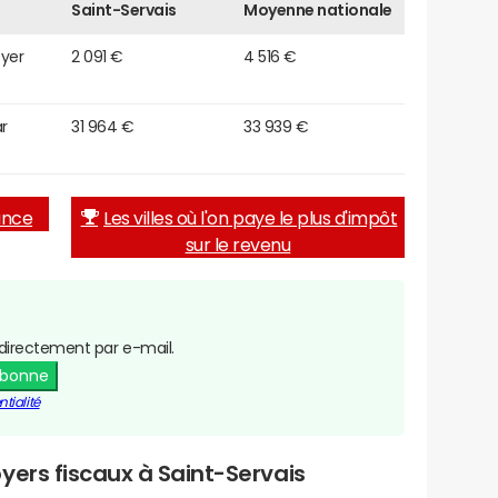
Saint-Servais
Moyenne nationale
oyer
2 091 €
4 516 €
r
31 964 €
33 939 €
rance
Les villes où l'on paye le plus d'impôt
sur le revenu
directement par e-mail.
abonne
tialité
yers fiscaux à Saint-Servais