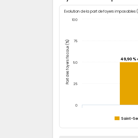
Evolution de la part de foyers imposables 
100
Part des foyers fiscaux (%)
75
49,90 % 
50
25
0
Saint-Se