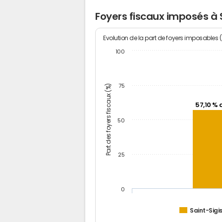
Foyers fiscaux imposés à
Evolution de la part de foyers imposables 
100
Part des foyers fiscaux (%)
75
57,10 % 
50
25
0
Saint-Sig