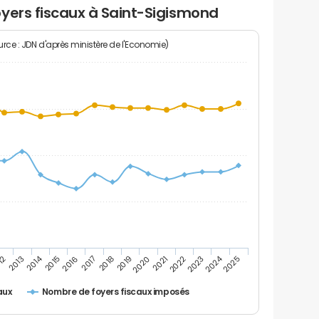
yers fiscaux à Saint-Sigismond
rce : JDN d'après ministère de l'Economie)
2024
2014
12
2019
2016
2023
2013
2020
2017
2021
2018
2025
2015
2022
Nombre de foyers fiscaux imposés
aux