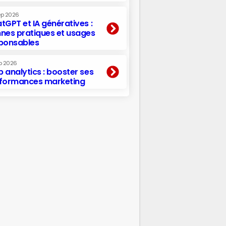
ep 2026
tGPT et IA génératives :
nes pratiques et usages
ponsables
p 2026
 analytics : booster ses
formances marketing