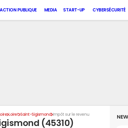
ACTION PUBLIQUE
MEDIA
START-UP
CYBERSÉCURITÉ
oire
Loiret
Saint-Sigismond
Impôt sur le revenu
NEW
Sigismond (45310)