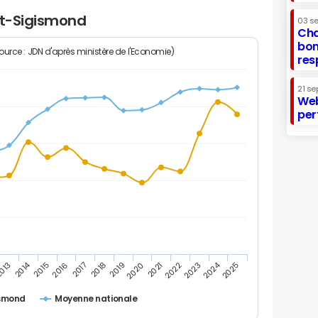
nt-Sigismond
03 s
Cha
bon
Source : JDN d'après ministère de l'Economie)
res
21 se
Web
per
2014
2024
013
2015
2016
2017
2018
2019
2020
2021
2022
2023
2025
ismond
Moyenne nationale