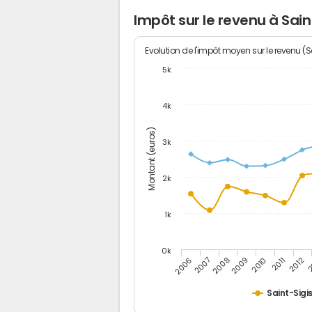
Impôt sur le revenu à Sai
Evolution de l'impôt moyen sur le revenu (
5k
4k
Montant (euros)
3k
2k
1k
0k
2006
2007
2008
2009
2010
2011
2012
2
Saint-Sig