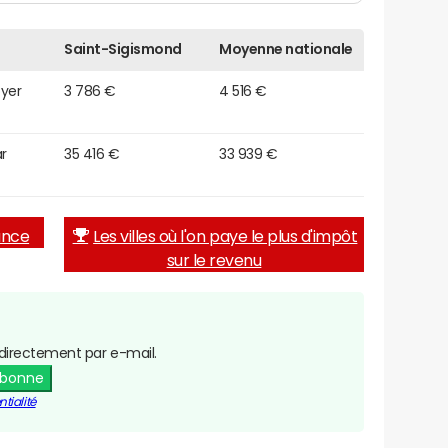
Saint-Sigismond
Moyenne nationale
oyer
3 786 €
4 516 €
r
35 416 €
33 939 €
rance
Les villes où l'on paye le plus d'impôt
sur le revenu
directement par e-mail.
abonne
tialité