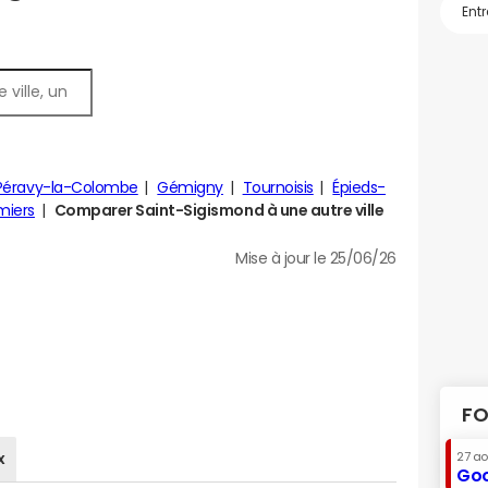
Péravy-la-Colombe
Gémigny
Tournoisis
Épieds-
miers
Comparer Saint-Sigismond à une autre ville
Mise à jour le 25/06/26
FO
x
27 a
Goo