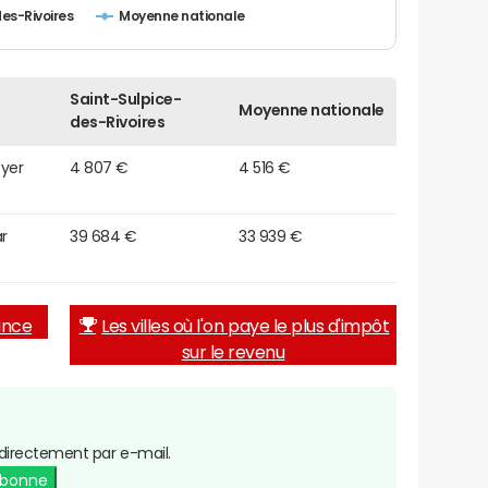
es-Rivoires
Moyenne nationale
Saint-Sulpice-
Moyenne nationale
des-Rivoires
oyer
4 807 €
4 516 €
r
39 684 €
33 939 €
rance
Les villes où l'on paye le plus d'impôt
sur le revenu
directement par e-mail.
abonne