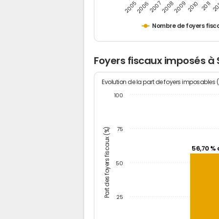
2005
20
2009
2006
2010
2007
2011
2008
Nombre de foyers fisc
Foyers fiscaux imposés à 
Evolution de la part de foyers imposables 
100
Part des foyers fiscaux (%)
75
56,70 % 
50
25