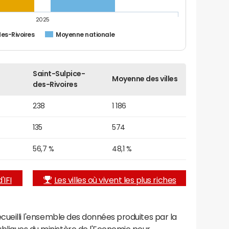
2025
es-Rivoires
Moyenne nationale
Saint-Sulpice-
Moyenne des villes
des-Rivoires
238
1 186
135
574
56,7 %
48,1 %
'IFI
Les villes où vivent les plus riches
recueilli l'ensemble des données produites par la
ubliques du ministère de l'Economie pour