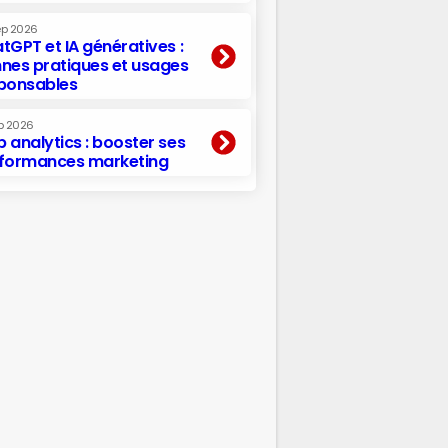
ep 2026
tGPT et IA génératives :
nes pratiques et usages
ponsables
p 2026
 analytics : booster ses
formances marketing