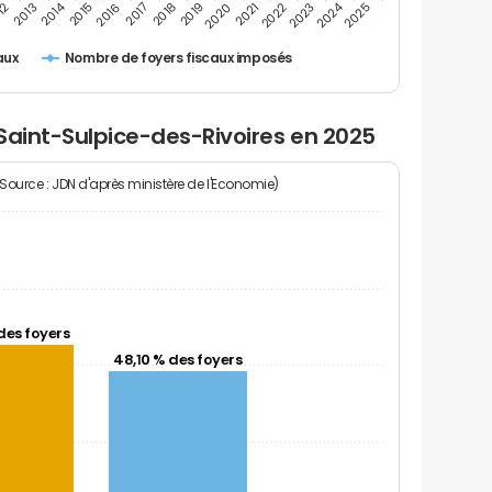
2024
2014
12
2019
2016
2023
2013
2020
2017
2021
2018
2025
2015
2022
Nombre de foyers fiscaux imposés
aux
Saint-Sulpice-des-Rivoires en 2025
(Source : JDN d'après ministère de l'Economie)
des foyers
48,10 % des foyers