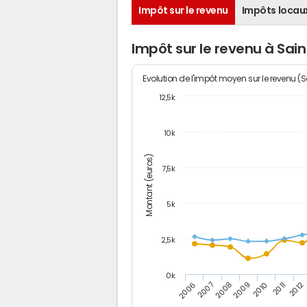
Impôt sur le revenu
Impôts locau
Impôt sur le revenu à Sai
Evolution de l'impôt moyen sur le revenu (
12,5k
10k
Montant (euros)
7,5k
5k
2,5k
0k
2006
2007
2008
2009
2010
2011
2012