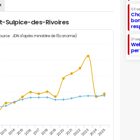
x
03 s
Cha
bon
nt-Sulpice-des-Rivoires
res
Source : JDN d'après ministère de l'Economie)
21 se
Web
per
2014
2024
2013
2015
2016
2017
2018
2019
2020
2021
2022
2023
2025