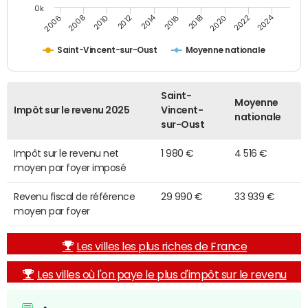
0k
2014
2024
2010
2020
2012
2022
2006
2016
2008
2018
Saint-Vincent-sur-Oust
Moyenne nationale
Saint-
Moyenne
Impôt sur le revenu 2025
Vincent-
nationale
sur-Oust
Impôt sur le revenu net
1 980 €
4 516 €
moyen par foyer imposé
Revenu fiscal de référence
29 990 €
33 939 €
moyen par foyer
Les villes les plus riches de France
Les villes où l'on paye le plus d'impôt sur le revenu