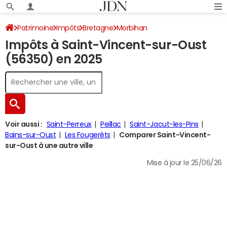
Patrimoine
Impôts
Bretagne
Morbihan
Impôts à Saint-Vincent-sur-Oust
Saint-Vincent-sur-Oust
Impôt sur le revenu
(56350) en 2025
Voir aussi :
Saint-Perreux
Peillac
Saint-Jacut-les-Pins
Bains-sur-Oust
Les Fougerêts
Comparer Saint-Vincent-
sur-Oust à une autre ville
Mise à jour le 25/06/26