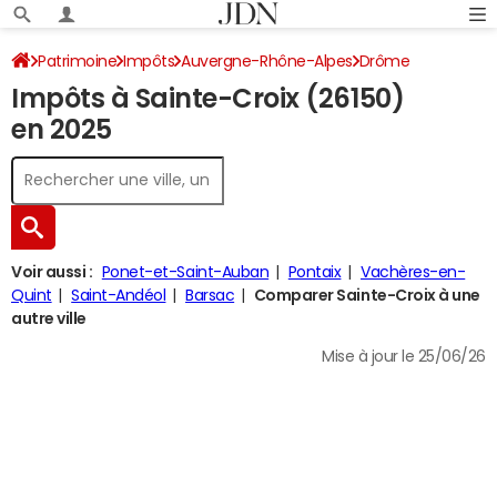
Patrimoine
Impôts
Auvergne-Rhône-Alpes
Drôme
Impôts à Sainte-Croix (26150)
Sainte-Croix
Impôt sur le revenu
en 2025
Voir aussi :
Ponet-et-Saint-Auban
Pontaix
Vachères-en-
Quint
Saint-Andéol
Barsac
Comparer Sainte-Croix à une
autre ville
Mise à jour le 25/06/26