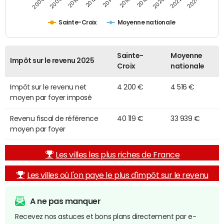
2014
2024
2010
2020
2012
2022
2006
2016
2008
2018
Sainte-Croix
Moyenne nationale
Sainte-
Moyenne
Impôt sur le revenu 2025
Croix
nationale
Impôt sur le revenu net
4 200 €
4 516 €
moyen par foyer imposé
Revenu fiscal de référence
40 119 €
33 939 €
moyen par foyer
Les villes les plus riches de France
Les villes où l'on paye le plus d'impôt sur le revenu
A ne pas manquer
Recevez nos astuces et bons plans directement par e-