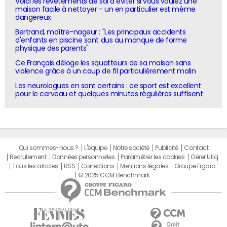
Voici les revêtements de sol à éviter si vous voulez une
maison facile à nettoyer - un en particulier est même
dangereux
Bertrand, maître-nageur : "Les principaux accidents
d'enfants en piscine sont dus au manque de forme
physique des parents"
Ce Français déloge les squatteurs de sa maison sans
violence grâce à un coup de fil particulièrement malin
Les neurologues en sont certains : ce sport est excellent
pour le cerveau et quelques minutes régulières suffisent
Qui sommes-nous ?
L'équipe
Notre société
Publicité
Contact
Recrutement
Données personnelles
Paramétrer les cookies
Gérer Utiq
Tous les articles
RSS
Corrections
Mentions légales
Groupe Figaro
© 2025 CCM Benchmark