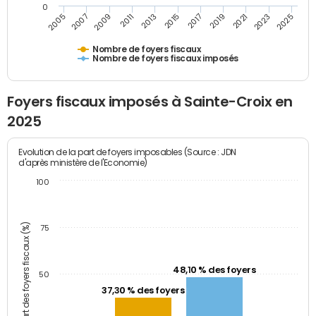
0
2009
2023
2017
2011
2025
2005
2019
2013
2007
2021
2015
Nombre de foyers fiscaux
Nombre de foyers fiscaux imposés
Foyers fiscaux imposés à Sainte-Croix en
2025
Evolution de la part de foyers imposables (Source : JDN
d'après ministère de l'Economie)
100
Part des foyers fiscaux (%)
75
48,10 % des foyers
50
37,30 % des foyers