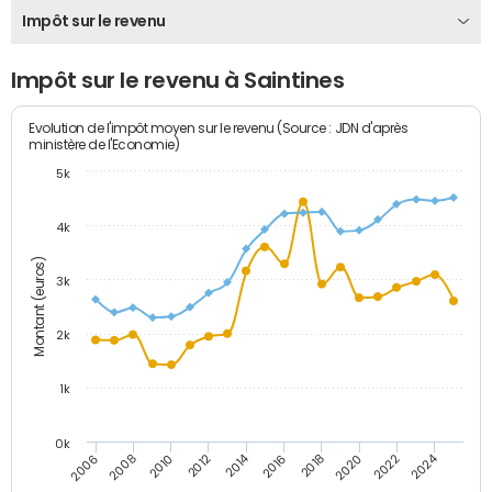
Impôt sur le revenu
Impôt sur le revenu à Saintines
Evolution de l'impôt moyen sur le revenu (Source : JDN d'après
ministère de l'Economie)
5k
4k
Montant (euros)
3k
2k
1k
0k
2014
2024
2010
2020
2012
2022
2006
2016
2008
2018