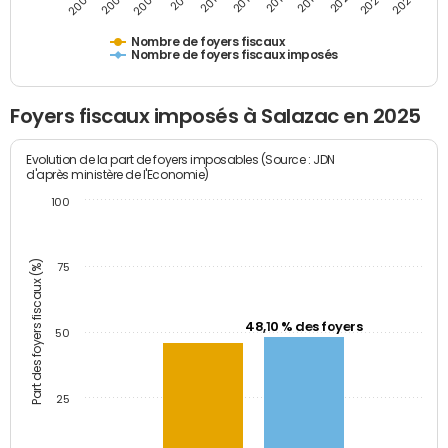
2009
2023
2017
2011
2025
2005
2019
2013
2007
2021
2015
Nombre de foyers fiscaux
Nombre de foyers fiscaux imposés
Foyers fiscaux imposés à Salazac en 2025
Evolution de la part de foyers imposables (Source : JDN
d'après ministère de l'Economie)
100
Part des foyers fiscaux (%)
75
48,10 % des foyers
50
25