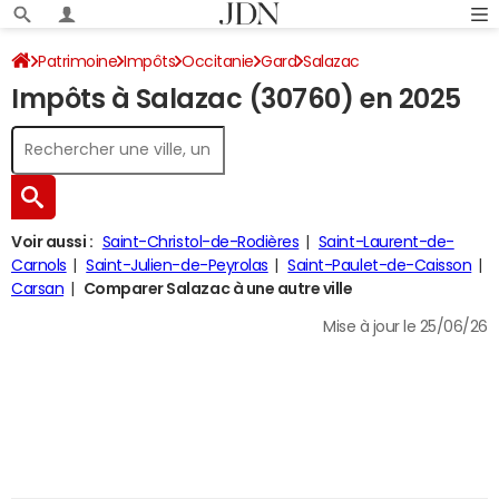
Patrimoine
Impôts
Occitanie
Gard
Salazac
Impôts à Salazac (30760) en 2025
Impôt sur le revenu
Voir aussi :
Saint-Christol-de-Rodières
Saint-Laurent-de-
Carnols
Saint-Julien-de-Peyrolas
Saint-Paulet-de-Caisson
Carsan
Comparer Salazac à une autre ville
Mise à jour le 25/06/26