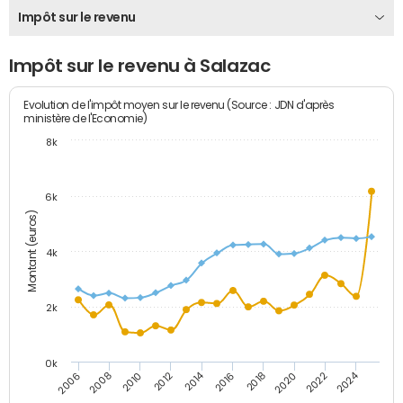
Impôt sur le revenu
Impôt sur le revenu à Salazac
Evolution de l'impôt moyen sur le revenu (Source : JDN d'après
ministère de l'Economie)
8k
6k
Montant (euros)
4k
2k
0k
2014
2024
2010
2020
2012
2022
2006
2016
2008
2018