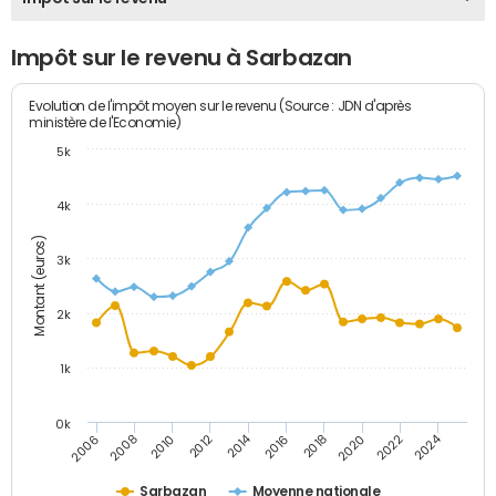
Impôt sur le revenu à Sarbazan
Evolution de l'impôt moyen sur le revenu (Source : JDN d'après
ministère de l'Economie)
5k
4k
Montant (euros)
3k
2k
1k
0k
2014
2024
2010
2020
2012
2022
2006
2016
2008
2018
Sarbazan
Moyenne nationale