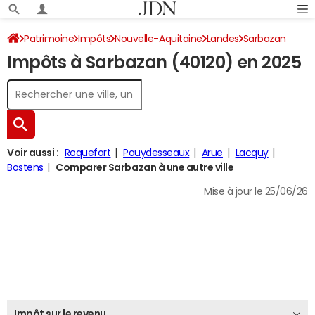
Patrimoine
Impôts
Nouvelle-Aquitaine
Landes
Sarbazan
Impôts à Sarbazan (40120) en 2025
Impôt sur le revenu
Voir aussi :
Roquefort
Pouydesseaux
Arue
Lacquy
Bostens
Comparer Sarbazan à une autre ville
Mise à jour le 25/06/26
Impôt sur le revenu