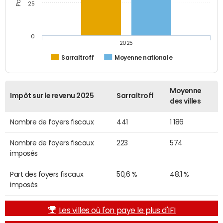
25
0
2025
Sarraltroff
Moyenne nationale
Moyenne
Impôt sur le revenu 2025
Sarraltroff
des villes
Nombre de foyers fiscaux
441
1 186
Nombre de foyers fiscaux
223
574
imposés
Part des foyers fiscaux
50,6 %
48,1 %
imposés
Les villes où l'on paye le plus d'IFI