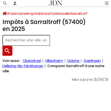
Patrimoine
Impôts
Grand Est
Moselle
Sarraltroff
Impôts à Sarraltroff (57400)
Impôt sur le revenu
en 2025
Voir aussi :
Oberstinzel
Hilbesheim
Dolving
Gœrlingen
Hellering-lès-Fénétrange
Comparer Sarraltroff à une autre
ville
Mise à jour le 25/06/26