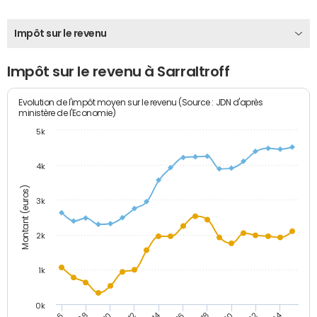
Impôt sur le revenu
Impôt sur le revenu à Sarraltroff
Evolution de l'impôt moyen sur le revenu (Source : JDN d'après
ministère de l'Economie)
5k
4k
Montant (euros)
3k
2k
1k
0k