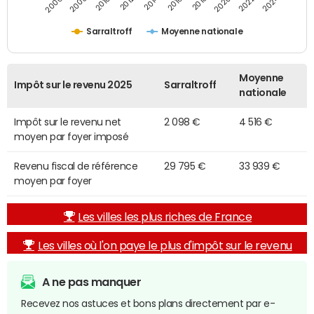
2014
2024
2010
2020
2012
2022
2006
2016
2008
2018
Sarraltroff
Moyenne nationale
Moyenne
Impôt sur le revenu 2025
Sarraltroff
nationale
Impôt sur le revenu net
2 098 €
4 516 €
moyen par foyer imposé
Revenu fiscal de référence
29 795 €
33 939 €
moyen par foyer
Les villes les plus riches de France
Les villes où l'on paye le plus d'impôt sur le revenu
A ne pas manquer
Recevez nos astuces et bons plans directement par e-