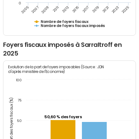
0
2009
2023
2017
2011
2025
2005
2019
2013
2007
2021
2015
Nombre de foyers fiscaux
Nombre de foyers fiscaux imposés
Foyers fiscaux imposés à Sarraltroff en
2025
Evolution de la part de foyers imposables (Source : JDN
d'après ministère de l'Economie)
100
Part des foyers fiscaux (%)
75
50,60 % des foyers
50