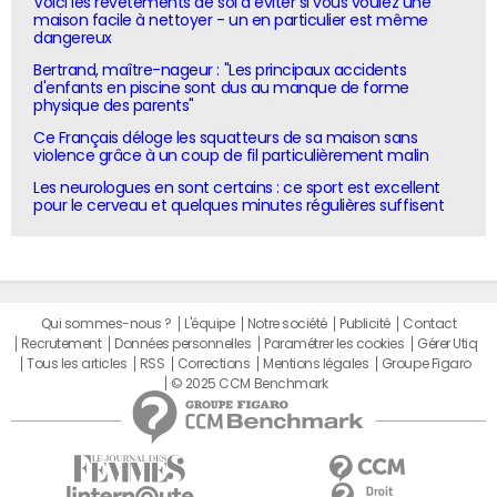
Voici les revêtements de sol à éviter si vous voulez une
maison facile à nettoyer - un en particulier est même
dangereux
Bertrand, maître-nageur : "Les principaux accidents
d'enfants en piscine sont dus au manque de forme
physique des parents"
Ce Français déloge les squatteurs de sa maison sans
violence grâce à un coup de fil particulièrement malin
Les neurologues en sont certains : ce sport est excellent
pour le cerveau et quelques minutes régulières suffisent
Qui sommes-nous ?
L'équipe
Notre société
Publicité
Contact
Recrutement
Données personnelles
Paramétrer les cookies
Gérer Utiq
Tous les articles
RSS
Corrections
Mentions légales
Groupe Figaro
© 2025 CCM Benchmark