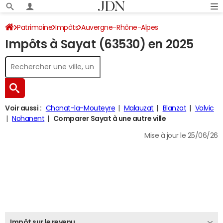
Patrimoine
Impôts
Auvergne-Rhône-Alpes
Impôts à Sayat (63530) en 2025
Puy-de-Dôme
Sayat
Impôt sur le revenu
Voir aussi :
Chanat-la-Mouteyre
Malauzat
Blanzat
Volvic
Nohanent
Comparer Sayat à une autre ville
Mise à jour le 25/06/26
Impôt sur le revenu