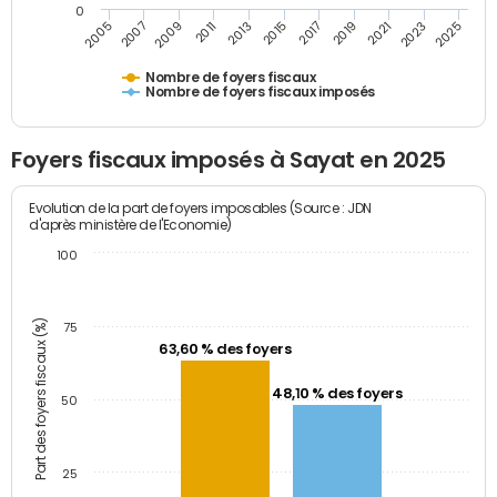
0
2023
2005
2009
2013
2017
2021
2025
2007
2011
2015
2019
Nombre de foyers fiscaux
Nombre de foyers fiscaux imposés
Foyers fiscaux imposés à Sayat en 2025
Evolution de la part de foyers imposables (Source : JDN
d'après ministère de l'Economie)
100
Part des foyers fiscaux (%)
75
63,60 % des foyers
48,10 % des foyers
50
25