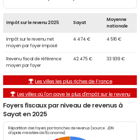
Moyenne
Impôt sur le revenu 2025
Sayat
nationale
Impôt sur le revenu net
4 474 €
4 516 €
moyen par foyer imposé
Revenu fiscal de référence
42 475 €
33 939 €
moyen par foyer
Les villes les plus riches de France
Les villes où l'on paye le plus d'impôt sur le revenu
Foyers fiscaux par niveau de revenus à
Sayat en 2025
Répartition des foyers par tranches de revenus (source : JDN
d'après ministère de l'Economie)