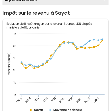
Impôt sur le revenu à Sayat
Evolution de l'impôt moyen sur le revenu (Source : JDN d'après
ministère de l'Economie)
5k
4k
Montant (euros)
3k
2k
1k
0k
2014
2024
2010
2020
2012
2022
2006
2016
2008
2018
Sayat
Moyenne nationale