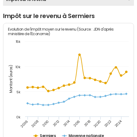
Impôt sur le revenu à Sermiers
Evolution de l'impôt moyen sur le revenu (Source : JDN d'après
ministère de l'Economie)
15k
Montant (euros)
10k
5k
0k
2014
2024
2006
2008
2010
2012
2016
2018
2020
2022
Sermiers
Moyenne nationale