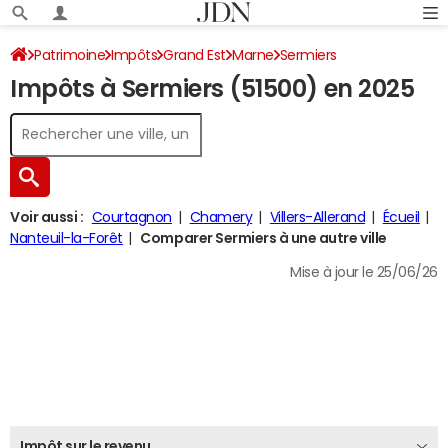
Patrimoine
Impôts
Grand Est
Marne
Sermiers
Impôts à Sermiers (51500) en 2025
Impôt sur le revenu
Voir aussi :
Courtagnon
Chamery
Villers-Allerand
Écueil
Nanteuil-la-Forêt
Comparer Sermiers à une autre ville
Mise à jour le 25/06/26
Impôt sur le revenu