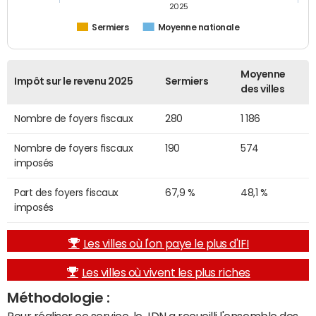
2025
Sermiers
Moyenne nationale
Moyenne
Impôt sur le revenu 2025
Sermiers
des villes
Nombre de foyers fiscaux
280
1 186
Nombre de foyers fiscaux
190
574
imposés
Part des foyers fiscaux
67,9 %
48,1 %
imposés
Les villes où l'on paye le plus d'IFI
Les villes où vivent les plus riches
Méthodologie :
Pour réaliser ce service, le JDN a recueilli l'ensemble des