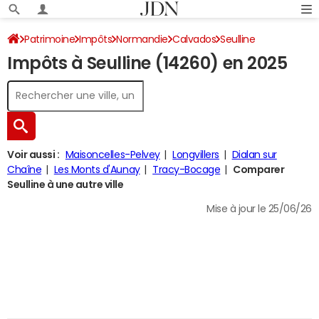
Patrimoine
Impôts
Normandie
Calvados
Seulline
Impôts à Seulline (14260) en 2025
Impôt sur le revenu
Voir aussi :
Maisoncelles-Pelvey
Longvillers
Dialan sur
Chaîne
Les Monts d'Aunay
Tracy-Bocage
Comparer
Seulline à une autre ville
Mise à jour le 25/06/26