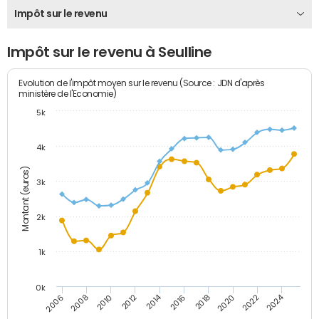
Impôt sur le revenu
Impôt sur le revenu à Seulline
Evolution de l'impôt moyen sur le revenu (Source : JDN d'après
ministère de l'Economie)
5k
4k
Montant (euros)
3k
2k
1k
0k
2014
2024
2010
2020
2012
2022
2006
2016
2008
2018