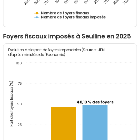
2023
2005
2009
2013
2017
2021
2025
2007
2011
2015
2019
Nombre de foyers fiscaux
Nombre de foyers fiscaux imposés
Foyers fiscaux imposés à Seulline en 2025
Evolution de la part de foyers imposables (Source : JDN
d'après ministère de l'Economie)
100
Part des foyers fiscaux (%)
75
48,10 % des foyers
50
25