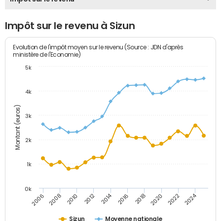
Impôt sur le revenu à Sizun
Evolution de l'impôt moyen sur le revenu (Source : JDN d'après
ministère de l'Economie)
5k
4k
Montant (euros)
3k
2k
1k
0k
2014
2024
2010
2020
2012
2022
2006
2016
2008
2018
Sizun
Moyenne nationale