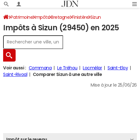
Patrimoine
Impôts
Bretagne
Finistère
Sizun
Impôts à Sizun (29450) en 2025
Impôt sur le revenu
Voir aussi :
Commana
Le Tréhou
Locmélar
Saint-Eloy
Saint-Rivoal
Comparer Sizun à une autre ville
Mise à jour le 25/06/26
Impôt sur le revenu