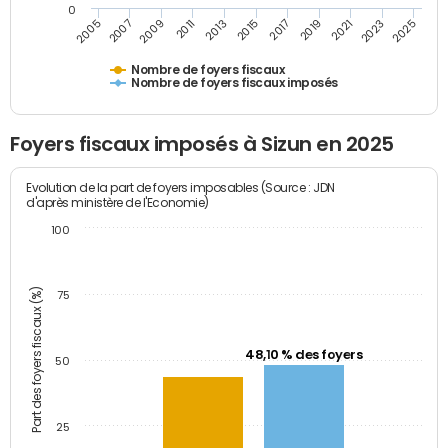
0
2023
2005
2009
2013
2017
2021
2025
2007
2011
2015
2019
Nombre de foyers fiscaux
Nombre de foyers fiscaux imposés
Foyers fiscaux imposés à Sizun en 2025
Evolution de la part de foyers imposables (Source : JDN
d'après ministère de l'Economie)
100
Part des foyers fiscaux (%)
75
48,10 % des foyers
50
25