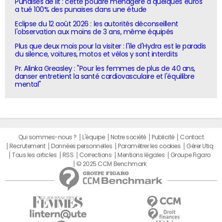
Punaises de lit : cette poudre ménagère à quelques euros
a tué 100% des punaises dans une étude
Eclipse du 12 août 2026 : les autorités déconseillent
l'observation aux moins de 3 ans, même équipés
Plus que deux mois pour la visiter : l'île d'Hydra est le paradis
du silence, voitures, motos et vélos y sont interdits
Pr. Alinka Greasley : "Pour les femmes de plus de 40 ans,
danser entretient la santé cardiovasculaire et l'équilibre
mental"
Qui sommes-nous ?
L'équipe
Notre société
Publicité
Contact
Recrutement
Données personnelles
Paramétrer les cookies
Gérer Utiq
Tous les articles
RSS
Corrections
Mentions légales
Groupe Figaro
© 2025 CCM Benchmark