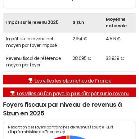
Moyenne
Impôt sur le revenu 2025
Sizun
nationale
Impôt sur le revenu net
2 154 €
4 516 €
moyen par foyer imposé
Revenu fiscal de référence
28 095 €
33 939 €
moyen par foyer
Les villes les plus riches de France
Les villes où l'on paye le plus d'impôt sur le revenu
Foyers fiscaux par niveau de revenus à
Sizun en 2025
Répartition des foyers par tranches de revenus (source : JDN
d'après ministère de l'Economie)